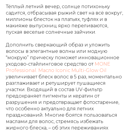
Тёплый летний вечер, солнце потихоньку
садится, отбрасывая рыжий свет на всё вокруг,
миллионы блесток на платьях, туфлях и в
макияже выпускниц ярко переливаются,
пуская веселые солнечные зайчики.
Дополнить сверкающий образ и уложить
волосы в элегантные волны или модную
“мокрую” прическу поможет инновационное
уходово-стайлинговое средство от
MONE
Professional. Масло Iconic Multi-Glow Oil
увеличивает блеск волос в 5 раз, моментально
разглаживает и ретуширует пушащиеся
участки. Входящий в состав UV-фильтр
предохраняет пигменты и кератин от
разрушения и предотвращает фотостарение,
что особенно актуально для летних
празднований. Многие боятся пользоваться
маслами для волос, стремясь избежать
жирного блеска, – об этих переживаниях