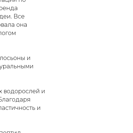
бренда
деи. Все
овала она
логом
 лосьоны и
туральными
х водорослей и
 Благодаря
ластичность и
пептид,