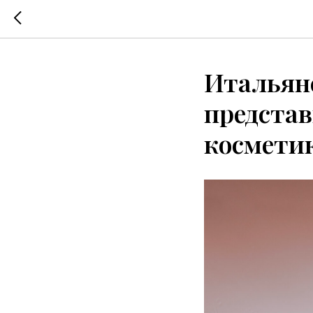
Итальян
представ
космети