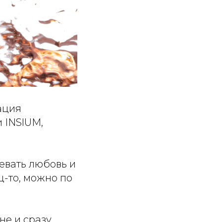
ация
 INSlUM,
оевать любовь и
ц-то, можно по
не и сразу