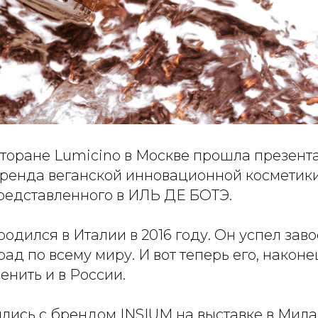
есторане Lumicino в Москве прошла презент
бренда веганской инновационной косметики
редставленного в ИЛЬ ДЕ БОТЭ.
одился в Италии в 2016 году. Он успел зав
ад по всему миру. И вот теперь его, наконе
енить и в России.
лись с брендом INSIUM на выставке в Мила