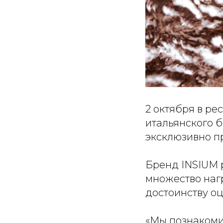
2 октября в р
итальянского 
эксклюзивно п
Бренд INSIUM р
множество нагр
достоинству оц
«Мы познакоми