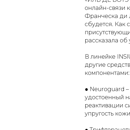
онлайн-связи 
Франческа ди Л
сбудется. Как 
присутствующи
рассказала об
В линейке INSl
другие средст
компонентами:
● Neuroguard –
удостоенный н
реактивации си
упругость кож
● Трифторацет