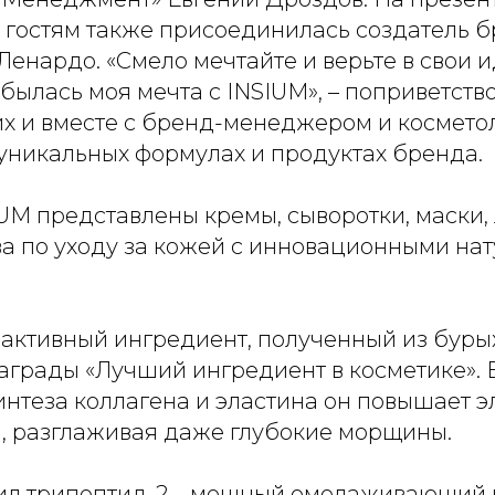
к гостям также присоединилась создатель 
енардо. «Смело мечтайте и верьте в свои и
сбылась моя мечта с INSIUM», – поприветств
х и вместе с бренд-менеджером и космето
 уникальных формулах и продуктах бренда.
UM представлены кремы, сыворотки, маски,
ва по уходу за кожей с инновационными на
 активный ингредиент, полученный из буры
аграды «Лучший ингредиент в косметике».
нтеза коллагена и эластина он повышает э
и, разглаживая даже глубокие морщины.
ил трипептид-2 – мощный омолаживающий 