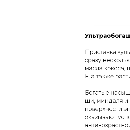
Ультраобогащ
Приставка «уль
сразу несколь
масла кокоса, 
F, а также рас
Богатые насыщ
ши, миндаля и 
поверхности э
оказывают усп
антивозрастной