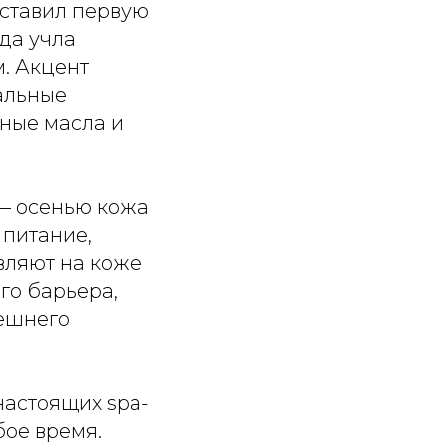
ставил первую
да учла
. Акцент
альные
ьные масла и
 — осенью кожа
 питание,
авляют на коже
го барьера,
нешнего
настоящих spa-
бое время.