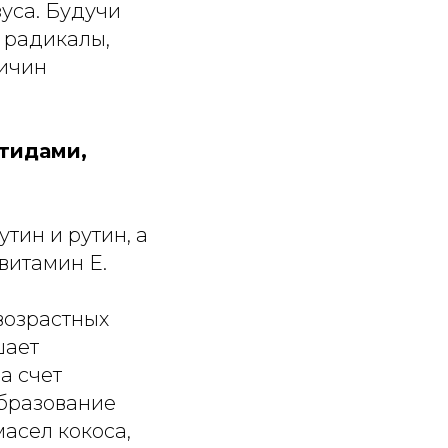
зуса. Будучи
 радикалы,
ричин
тидами,
ин и рутин, а
витамин E.
возрастных
шает
а счет
бразование
масел кокоса,