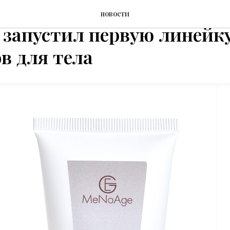
кий бренд натуральной к
новости
 запустил первую линейк
в для тела