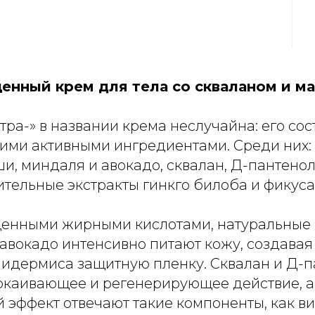
енный крем для тела со скваланом и м
тра-» в названии крема неслучайна: его со
кими активными ингредиентами. Среди них:
ши, миндаля и авокадо, сквалан, Д-пантенол
тительные экстракты гинкго билоба и фикуса
енными жирными кислотами, натуральные м
авокадо интенсивно питают кожу, создавая
пидермиса защитную пленку. Сквалан и Д-
окаивающее и регенерирующее действие, а
 эффект отвечают такие компоненты, как ви