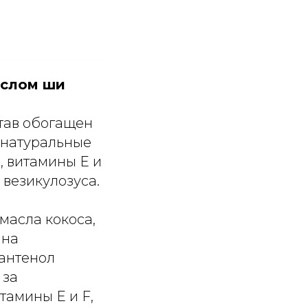
аслом ши
став обогащен
 натуральные
, витамины E и
 везикулозуса.
асла кокоса,
 на
пантенол
 за
тамины E и F,