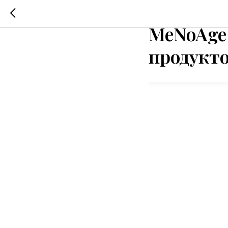
Российс
MeNoAge
продукто