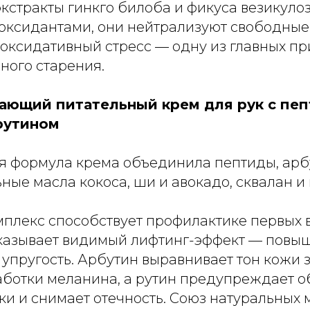
кстракты гинкго билоба и фикуса везикуло
ксидантами, они нейтрализуют свободные
оксидативный стресс — одну из главных п
ого старения.
ающий питательный крем для рук с пеп
рутином
 формула крема объединила пептиды, арбут
ные масла кокоса, ши и авокадо, сквалан и 
плекс способствует профилактике первых 
казывает видимый лифтинг-эффект — повы
 упругость. Арбутин выравнивает тон кожи з
ботки меланина, а рутин предупреждает о
ки и снимает отечность. Союз натуральных 