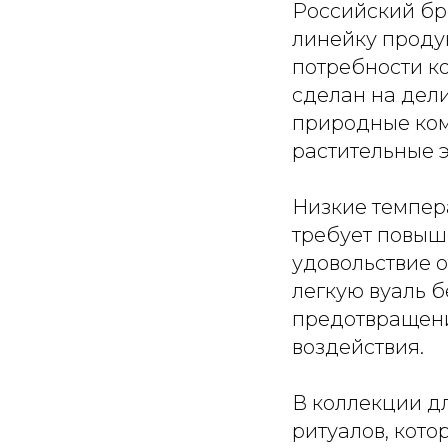
Российский бр
линейку проду
потребности к
сделан на дел
природные комп
растительные э
Низкие темпер
требует повыш
удовольствие о
легкую вуаль б
предотвращени
воздействия.
В коллекции д
ритуалов, кото