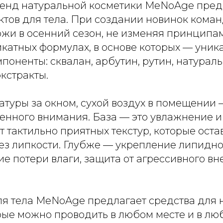
енд натуральной косметики MeNoAge пред
ктов для тела. При создании новинок коман
ожи в осенний сезон, не изменяя принципам
икатных формулах, в основе которых — уник
оненты: сквалан, арбутин, рутин, натурал
кстракты.
атуры за окном, сухой воздух в помещении
енного внимания. База — это увлажнение и
т тактильно приятных текстур, которые ост
ез липкости. Глубже — укрепление липидно
е потери влаги, защита от агрессивного в
ля тела MeNoAge предлагает средства для 
рые можно проводить в любом месте и в лю