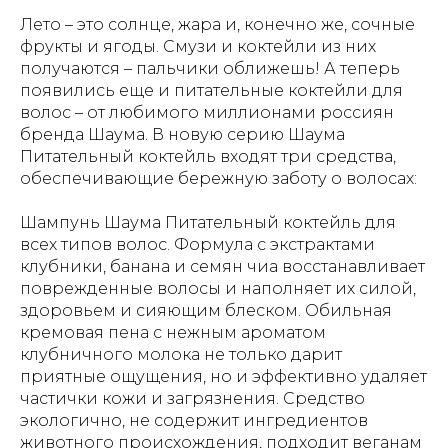
Лето – это солнце, жара и, конечно же, сочные
фрукты и ягоды. Смузи и коктейли из них
получаются – пальчики оближешь! А теперь
появились еще и питательные коктейли для
волос – от любимого миллионами россиян
бренда Шаума. В новую серию Шаума
Питательный коктейль входят три средства,
обеспечивающие бережную заботу о волосах:
Шампунь Шаума Питательный коктейль для
всех типов волос. Формула с экстрактами
клубники, банана и семян чиа восстанавливает
поврежденные волосы и наполняет их силой,
здоровьем и сияющим блеском. Обильная
кремовая пена с нежным ароматом
клубничного молока не только дарит
приятные ощущения, но и эффективно удаляет
частички кожи и загрязнения. Средство
экологично, не содержит ингредиентов
животного происхождения, подходит веганам