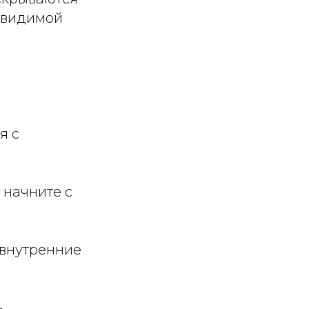
з видимой
я с
 начните с
 внутренние