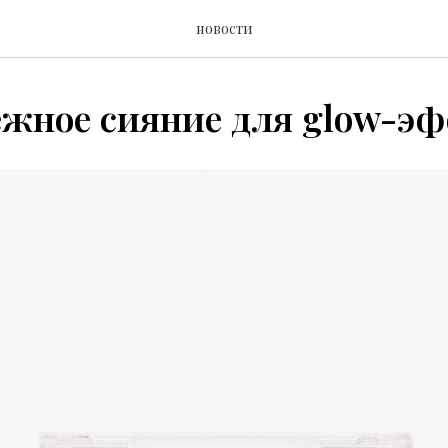
новости
ежное сияние для glow-э