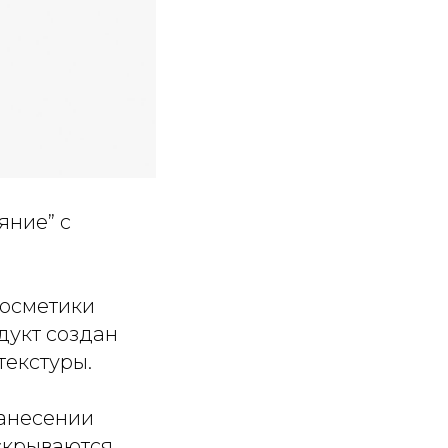
яние” с
осметики
дукт создан
текстуры.
нанесении
скрываются