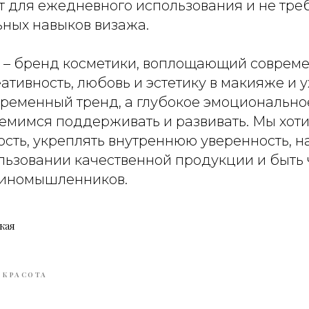
т для ежедневного использования и не тре
ных навыков визажа.
– бренд косметики, воплощающий соврем
ативность, любовь и эстетику в макияже и у
временный тренд, а глубокое эмоционально
ремимся поддерживать и развивать. Мы хот
сть, укреплять внутреннюю уверенность, н
ользовании качественной продукции и быть
диномышленников.
кая
КРАСОТА