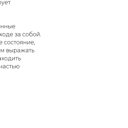
бует
енные
ходе за собой.
е состояние,
им выражать
аходить
 частью