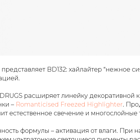
представляет BD132: хайлайтер “нежное си
ацией.
DRUGS расширяет линейку декоративной к
нки –
Romanticised Freezed Highlighter
. Про
енит естественное свечение и многослойные 
ность формулы – активация от влаги. При 
ем ультратонкие светящиеся пигменты ра