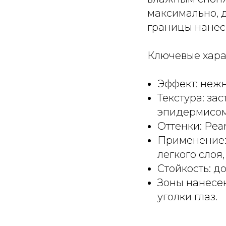
максимально, д
границы нанес
Ключевые хара
Эффект: нежн
Текстура: за
эпидермисом
Оттенки: Pear
Применение:
легкого слоя
Стойкость: до
Зоны нанесен
уголки глаз.