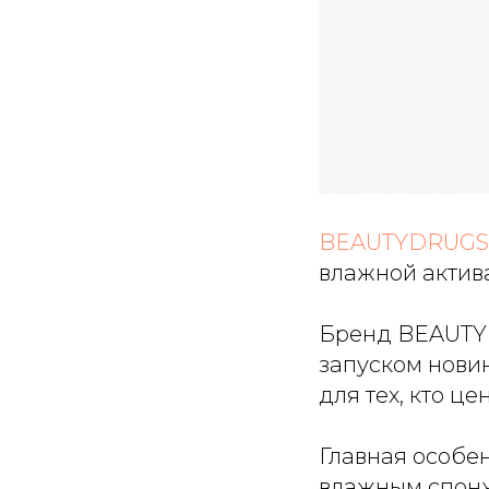
BEAUTYDRUGS
влажной актив
Бренд BEAUTY
запуском нови
для тех, кто ц
Главная особен
влажным спонж