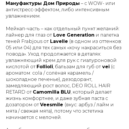
Мануфактуры Дом Природы
– с WOW- или
антистресс-эффектом, либо интенсивным
увлажнением.
Мейкап-часть – как отдельный пункт желаний:
лайнер для глаз от
Love Generation
и палетка
теней Frabjous от
Lavelle
(в одном из оттенков:
05 или 04) для тех самых «хочу накраситься без
повода». Уход продолжается в деталях:
увлажняющий крем для рук с гиалуроновой
кислотой от
Follioli
, бальзам для губ от
vei
(с
ароматом: cola / солёная карамель /
шоколадное печенье), дезодорант,
замедляющий рост волос, DEO ROLL HAIR
RETARD от
Camomilla BLU
, который делает
жизнь комфортнее, и даже зубная паста с
дозатором от
Veesmile
(вкус: арбуз / лайм и
мята / свежая мята), потому что эстетика
начинается с мелочей.