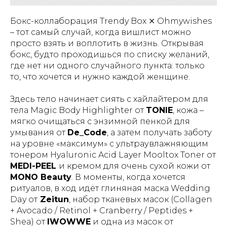
Бокс-коллаборация Trendy Box ⨯ Ohmywishes
– тот самый случай, когда вишлист можно
просто взять и воплотить в жизнь. Открывая
бокс, будто проходишься по списку желаний,
где нет ни одного случайного пункта: только
то, что
хочется
и
нужно
каждой женщине.
Здесь тело начинает сиять с хайлайтером для
тела Magic Body Highlighter от
TONIE
, кожа –
мягко очищаться с энзимной пенкой для
умывания от
De_Code
, а затем получать заботу
на уровне «максимум» с ультраувлажняющим
тонером Hyaluronic Acid Layer Mooltox Toner от
MEDI-PEEL
и кремом для очень сухой кожи от
MONO Beauty
. В моменты, когда хочется
ритуалов, в ход идёт глиняная маска Wedding
Day от
Zeitun
, набор тканевых масок (Collagen
+ Avocado / Retinol + Cranberry / Peptides +
Shea) от
IWOWWE
и одна из масок от