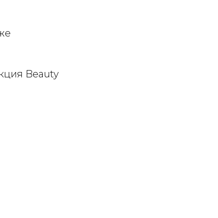
же
кция Beauty