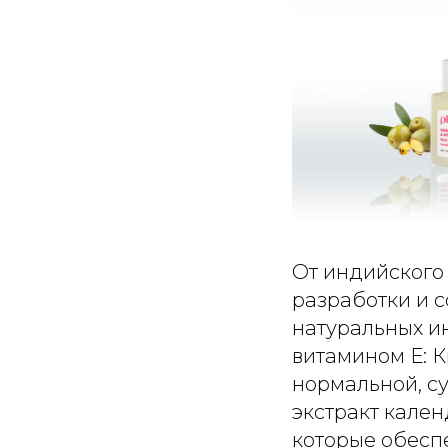
От индийского
разработки и 
натуральных ин
витамином Е: 
нормальной, су
экстракт кале
которые обесп