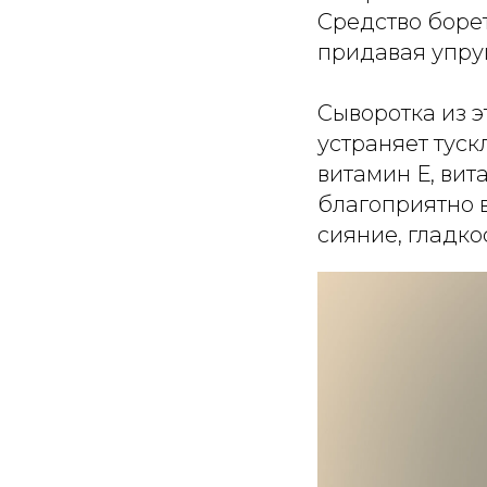
Средство борет
придавая упруг
Сыворотка из э
устраняет туск
витамин Е, вит
благоприятно 
сияние, гладко