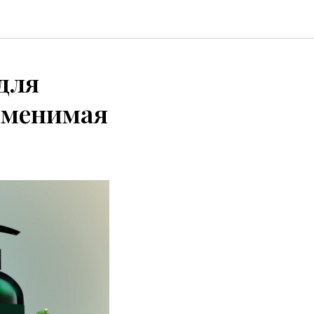
для
аменимая