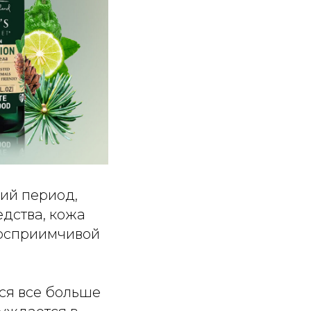
ний период,
едства, кожа
восприимчивой
тся все больше