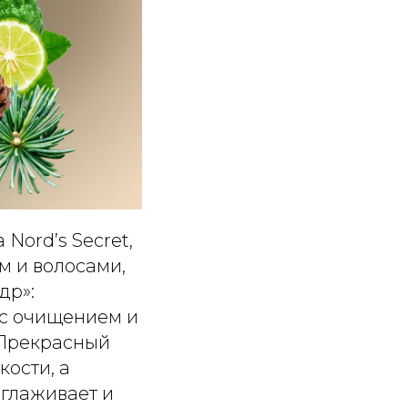
Nord’s Secret,
м и волосами,
др»:
 с очищением и
 Прекрасный
ости, а
зглаживает и