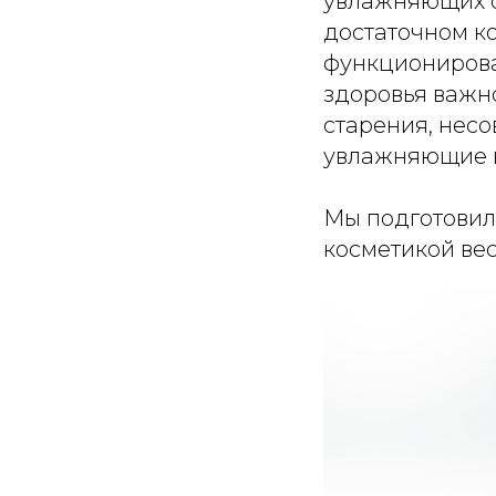
увлажняющих с
достаточном к
функционирова
здоровья важн
старения, нес
увлажняющие 
Мы подготовил
косметикой вес