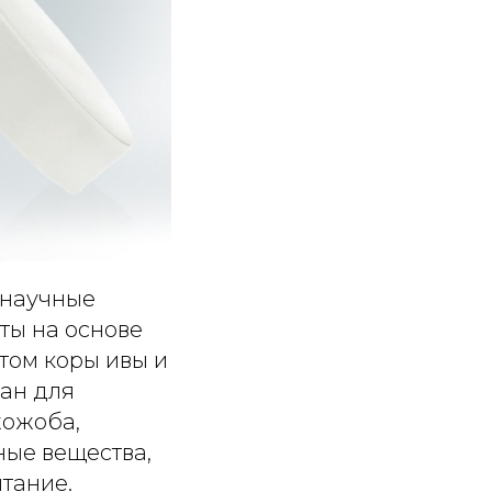
 научные
ты на основе
том коры ивы и
ан для
жожоба,
ные вещества,
тание.