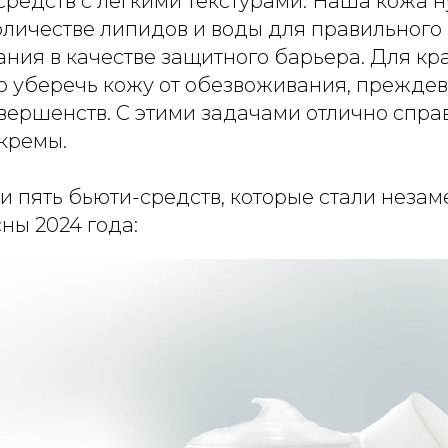
редств с легкими текстурами. Наша кожа н
оличестве липидов и воды для правильного
ния в качестве защитного барьера. Для кр
о уберечь кожу от обезвоживания, прежде
овершенств. С этими задачами отлично спра
кремы.
и пять бьюти-средств, которые стали неза
ны 2024 года: