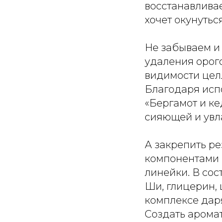
восстанавливае
хочет окунуть
Не забываем и
удаления орог
видимости цел
Благодаря испо
«Бергамот и ке
сияющей и увла
А закрепить ре
компонентами 
линейки. В со
Ши, глицерин, 
комплексе дар
Создать арома