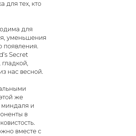
 для тех, кто
ходима для
ия, уменьшения
 появления.
’s Secret
 гладкой,
з нас весной.
ральными
этой же
л миндаля и
поненты в
ковистость.
ожно вместе с