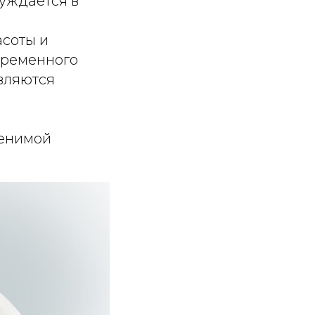
уждается в
асоты и
временного
вляются
менимой