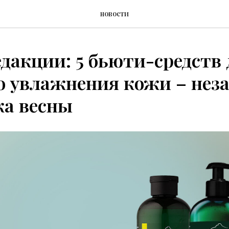
новости
дакции: 5 бьюти-средств 
о увлажнения кожи – нез
ка весны