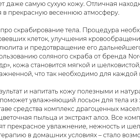
т даже самую сухую кожу. Отличная находка
ся в прекрасную весеннюю атмосферу.
 про скрабирование тела. Процедура необ
овевших клеток, улучшения кровообращен
люлита и предотвращение его дальнейшего
льзованию соляного скраба от бренда Nord
др», кожа становится мягкой и шелковистой,
жненной, что так необходимо для каждой и
зультат и напитать кожу полезными и нату
поможет увлажняющий лосьон для тела из 
ставе средства комплекс драгоценных масе
цветочная пыльца и экстракт алоэ. Все ком
ят прекрасное увлажнение, нежность и шел
терапию в домашних условиях – стало возм