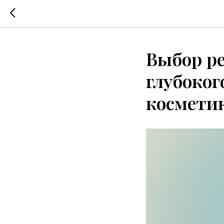
Выбор ре
глубоког
космети