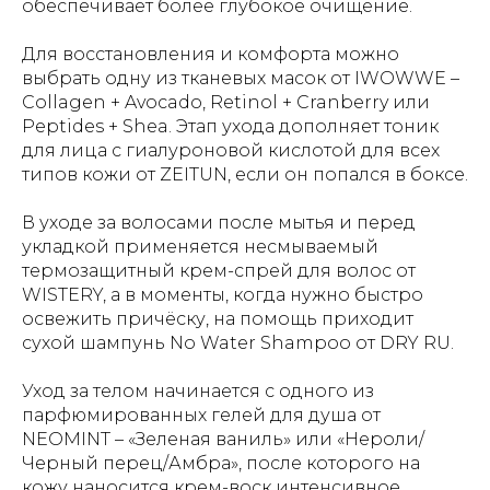
обеспечивает более глубокое очищение.
Для восстановления и комфорта можно
выбрать одну из тканевых масок от IWOWWE –
Collagen + Avocado, Retinol + Cranberry или
Peptides + Shea. Этап ухода дополняет тоник
для лица с гиалуроновой кислотой для всех
типов кожи от ZEITUN, если он попался в боксе.
В уходе за волосами после мытья и перед
укладкой применяется несмываемый
термозащитный крем-спрей для волос от
WISTERY, а в моменты, когда нужно быстро
освежить причёску, на помощь приходит
сухой шампунь No Water Shampoo от DRY RU.
Уход за телом начинается с одного из
парфюмированных гелей для душа от
NEOMINT – «Зеленая ваниль» или «Нероли/
Черный перец/Амбра», после которого на
кожу наносится крем-воск интенсивное