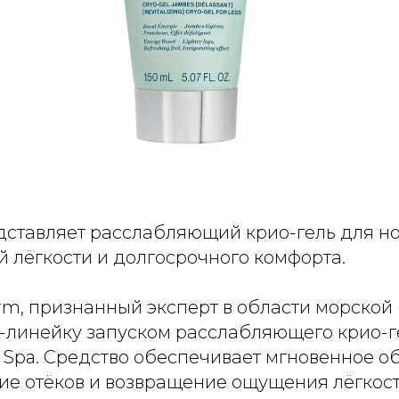
дставляет расслабляющий крио-гель для но
 лёгкости и долгосрочного комфорта.
rm, признанный эксперт в области морской 
-линейку запуском расслабляющего крио-ге
 Spa. Средство обеспечивает мгновенное о
тие отёков и возвращение ощущения лёгкост