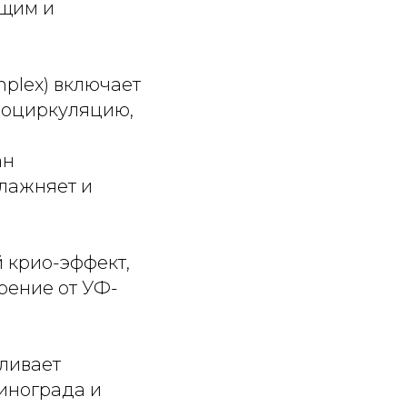
ющим и
plex) включает
кроциркуляцию,
ан
влажняет и
 крио-эффект,
рение от УФ-
вливает
винограда и