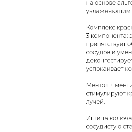
на основе аль
увлажняющим 
Комплекс крас
3 компонента: 
препятствует 
сосудов и уме
деконгестирует
успокаивает ко
Ментол + мент
стимулируют к
лучей.
Иглица колючая
сосудистую сте