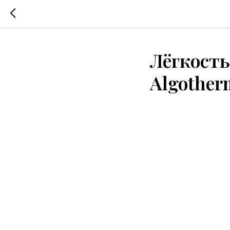
Лёгкость
Algother