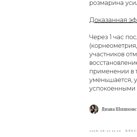
розмарина уси
Доказанная эф
Через 1 час по
(корнеометрия,
участников от
восстановлени
применении в т
уменьшается, у
успокоенными 
Диана Шишковс
2026-06-17 13:10
КРАС