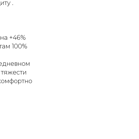
ту .
 на +46%
стам 100%
жедневном
 тяжести
 комфортно