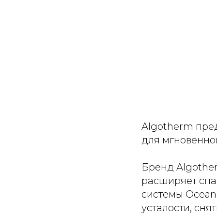
Algotherm пре
для мгновенной
Бренд Algothe
расширяет спа
системы Ocean
усталости, сня