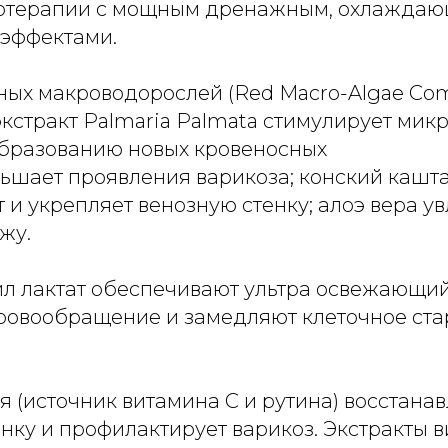
готерапии с мощным дренажным, охлажда
эффектами.
ных макроводорослей (Red Macro-Algae Com
экстракт Palmaria Palmata стимулирует ми
образованию новых кровеносных
ньшает проявления варикоза; конский кашт
 и укрепляет венозную стенку; алоэ вера у
жу.
ил лактат обеспечивают ультра освежающий
ровообращение и замедляют клеточное ста
 (источник витамина С и рутина) восстана
нку и профилактирует варикоз. Экстракты 