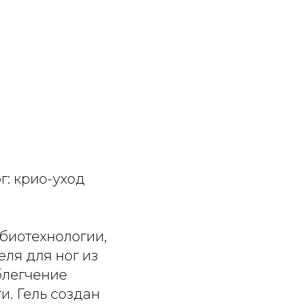
г: крио-уход
биотехнологии,
ля для ног из
блегчение
и. Гель создан