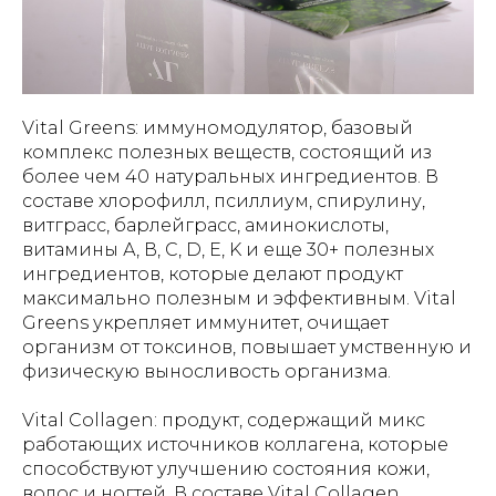
Vital Greens: иммуномодулятор, базовый
комплекс полезных веществ, состоящий из
более чем 40 натуральных ингредиентов. В
составе хлорофилл, псиллиум, спирулину,
витграсс, барлейграсс, аминокислоты,
витамины А, В, С, D, E, K и еще 30+ полезных
ингредиентов, которые делают продукт
максимально полезным и эффективным. Vital
Greens укрепляет иммунитет, очищает
организм от токсинов, повышает умственную и
физическую выносливость организма.
Vital Collagen: продукт, содержащий микс
работающих источников коллагена, которые
способствуют улучшению состояния кожи,
волос и ногтей. В составе Vital Collagen