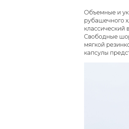
Объемные и ук
рубашечного х
классический 
Свободные шор
мягкой резинко
капсулы предст