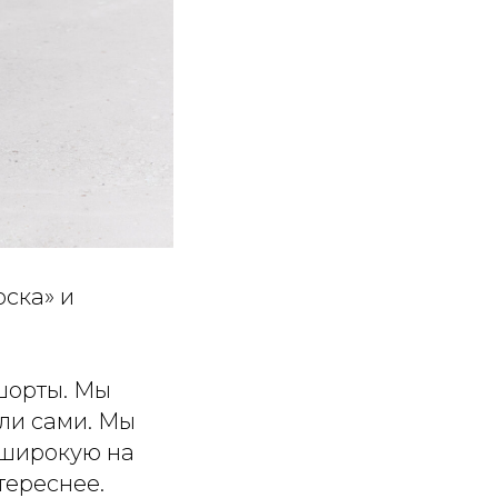
оска» и
 шорты. Мы
ли сами. Мы
 широкую на
тереснее.