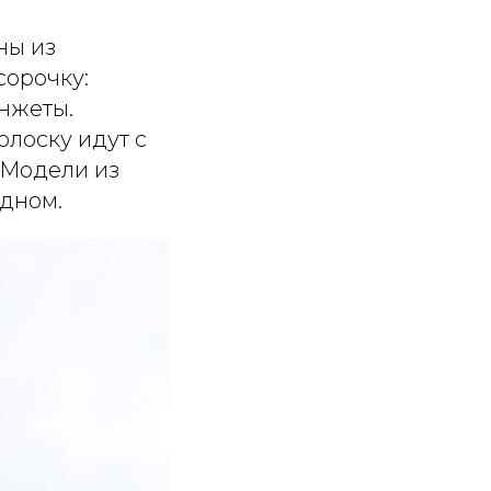
ны из
сорочку:
нжеты.
лоску идут с
 Модели из
адном.