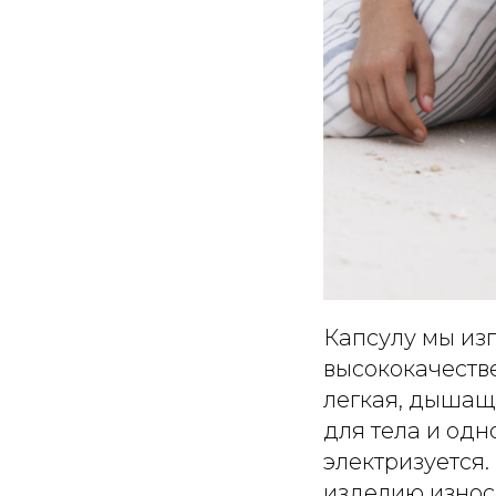
Капсулу мы изг
высококачеств
легкая, дышащ
для тела и одн
электризуется
изделию износ