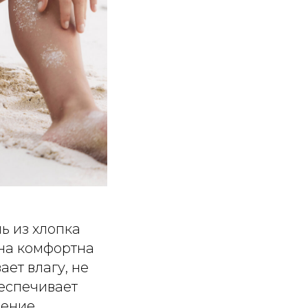
ь из хлопка
Она комфортна
ет влагу, не
беспечивает
нение