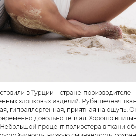
отовили в Турции – стране-производителе
енных хлопковых изделий. Рубашечная ткан
ая, гипоаллергенная, приятная на ощупь. 
овременно довольно теплая. Хорошо впитыва
. Небольшой процент полиэстера в ткани о
оустойчивость, низкую сминаемость, сохра