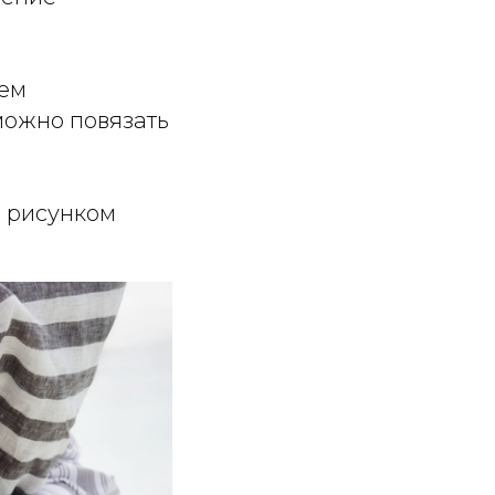
аем
можно повязать
м рисунком