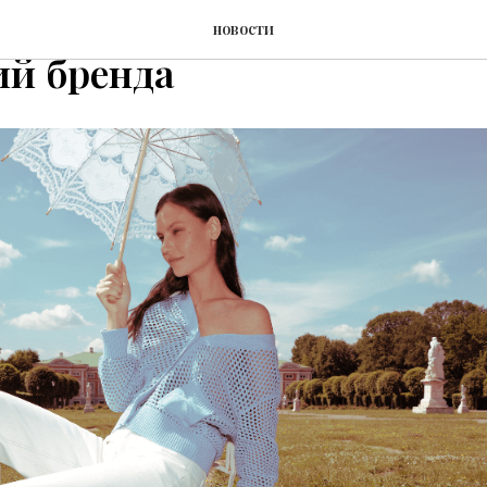
lina Dreams: бестселлер
новости
ий бренда