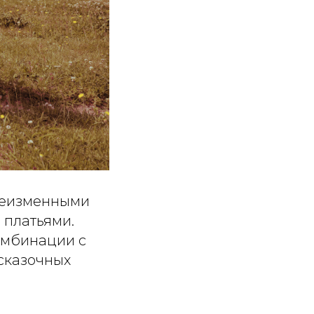
 неизменными
 платьями.
омбинации с
сказочных