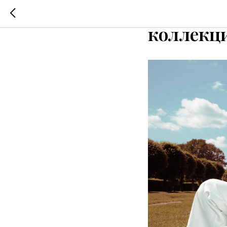
Akhmadul
коллекц