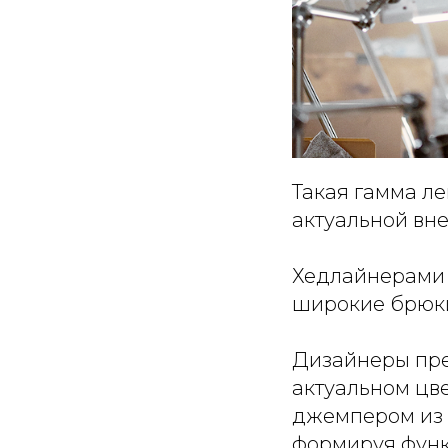
Такая гамма ле
актуальной вне
Хедлайнерами 
широкие брюки 
Дизайнеры пре
актуальном цв
джемпером из л
формируя функ