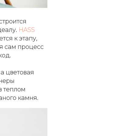
строится
деалу.
HASS
ся к этапу,
ая сам процесс
код.
 а цветовая
йнеры
в теплом
аного камня.