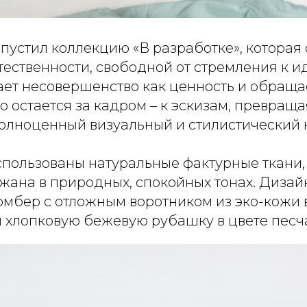
пустил коллекцию «В разработке», которая 
тественности, свободной от стремления к и
ет несовершенство как ценность и обращает
 остается за кадром – к эскизам, превращ
полноценный визуальный и стилистический 
спользованы натуральные фактурные ткани,
жана в природных, спокойных тонах. Диза
омбер с отложным воротником из эко-кожи 
и хлопковую бежевую рубашку в цвете песч