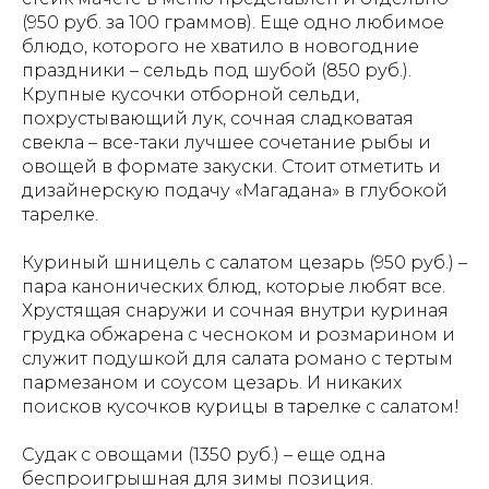
(950 руб. за 100 граммов). Еще одно любимое
блюдо, которого не хватило в новогодние
праздники – сельдь под шубой (850 руб.).
Крупные кусочки отборной сельди,
похрустывающий лук, сочная сладковатая
свекла – все-таки лучшее сочетание рыбы и
овощей в формате закуски. Стоит отметить и
дизайнерскую подачу «Магадана» в глубокой
тарелке.
Куриный шницель с салатом цезарь (950 руб.) –
пара канонических блюд, которые любят все.
Хрустящая снаружи и сочная внутри куриная
грудка обжарена с чесноком и розмарином и
служит подушкой для салата романо с тертым
пармезаном и соусом цезарь. И никаких
поисков кусочков курицы в тарелке с салатом!
Судак с овощами (1350 руб.) – еще одна
беспроигрышная для зимы позиция.