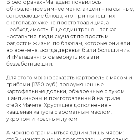
В ресторанах «Магадан» появилось
обновленное зимнее меню: акцент – на сытные,
согревающие блюда, что при нынешних
снегопадах уже не просто традиция, а
необходимость. Еще один тренд – легкая
ностальгия: люди скучают по простым
радостям жизни, по блюдам, которые они ели
во времена, «когда деревья были большими».
И «Магадан» готов вернуть их в эти
беззаботные дни.
Для этого можно заказать картофель с мясом и
грибами (1350 руб.) подрумяненные
картофельные дольки, обжаренные с луком
шампиньоны и приготовленный на гриле
стейк Мачете. Хрустящее дополнение –
квашеная капуста с ароматным маслом,
укропом и красным луком.
А можно ограничиться одним лишь мясом:
стейк мачете в меню представлен и отдельно