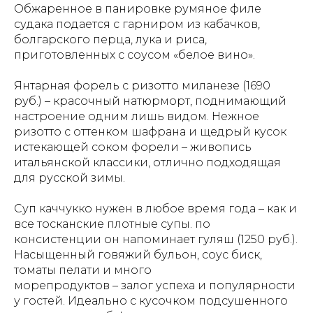
Обжаренное в панировке румяное филе
судака подается с гарниром из кабачков,
болгарского перца, лука и риса,
приготовленных с соусом «белое вино».
Янтарная форель с ризотто миланезе (1690
руб.) – красочный натюрморт, поднимающий
настроение одним лишь видом. Нежное
ризотто с оттенком шафрана и щедрый кусок
истекающей соком форели – живопись
итальянской классики, отлично подходящая
для русской зимы.
Суп каччукко нужен в любое время года – как и
все тосканские плотные супы. по
консистенции он напоминает гуляш (1250 руб.).
Насыщенный говяжий бульон, соус биск,
томаты пелати и много
морепродуктов – залог успеха и популярности
у гостей. Идеально с кусочком подсушенного