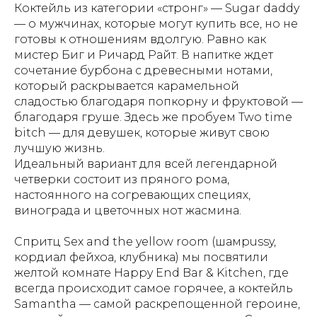
Коктейль из категории «стронг» — Sugar daddy
— о мужчинах, которые могут купить все, но не
готовы к отношениям вдолгую. Равно как
мистер Биг и Ричард Райт. В напитке ждет
сочетание бурбона с древесными нотами,
который раскрывается карамельной
сладостью благодаря попкорну и фруктовой —
благодаря груше. Здесь же пробуем Two time
bitch — для девушек, которые живут свою
лучшую жизнь.
Идеальный вариант для всей легендарной
четверки состоит из пряного рома,
настоянного на согревающих специях,
винограда и цветочных нот жасмина.
Спритц Sex and the yellow room (шамpussy,
кордиал фейхоа, клубника) мы посвятили
желтой комнате Happy End Bar & Kitchen, где
всегда происходит самое горячее, а коктейль
Samantha — самой раскрепощенной героине,