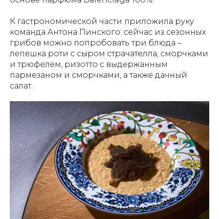
К гастрономической части приложила руку
команда Антона Пинского: сейчас из сезонных
грибов можно попробовать три блюда –
лепешка роти с сыром страчателла, сморчками
и трюфелем, ризотто с выдержанным
пармезаном и сморчками, а также дачный
салат.