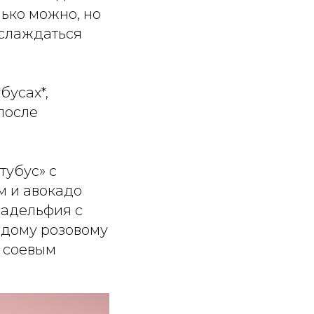
лько можно, но
аслаждаться
бусах*,
после
тубус» с
м и авокадо
иладельфия с
аждому розовому
с соевым