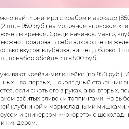
но найти онигири с крабом и авокадо (850
(2 шт. – 950 руб.) на молочном японском хле
ивочным кремом. Среди начинок: манго, клу
 можно порадовать себя алкогольным желе 
олько вкусов: клубника, вишня, яблоко. 1 шт.
шт., то набор обойдется в 500 руб.
живают крейзи-милкшейки (по 850 руб.). И
чных – во-первых, шоколадный стаканчик в
тся, если сжать его в руках, а во-вторых, по
аком взбитых сливок и топпингами. На выбо
ежей клубникой и мармеладными мишками, 
оусом и сникерсом, «Чокорето» с шоколадн
 и киндером.