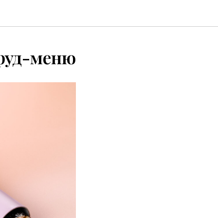
тфуд-меню