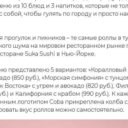
ню из 10 блюд и 3 напитков, которые не то
с собой, чтобы гулять по городу и просто н
я прогулок и пикников – те самые роллы в ту
ого шума на мировом ресторанном рынке 
сторане Suka Sushi в Нью-Йорке.
ю представлено 5 вариантов: «Коралловый 
адо (850 руб.), «Морская симфония» с тунцо
лк Востока» с угрем и авокадо (820 руб.), Ф
уб.) и Калифорния с крабом (990 руб.). К к
енным логотипом Coba прикреплена колба 
ровать вкус роллов можно самостоятельно.