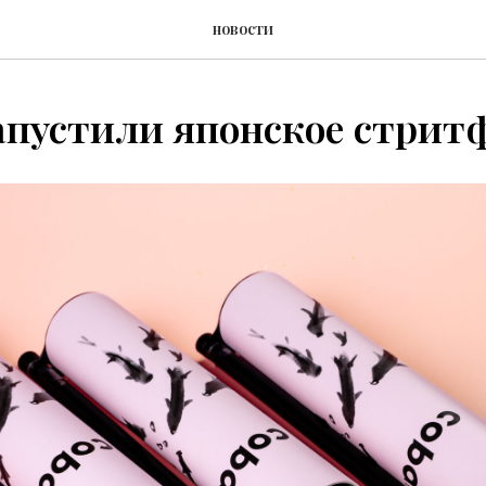
новости
апустили японское стри