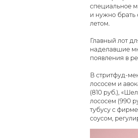
специальное ме
и нужно брать 
летом.
Главный лот дл
наделавшие мн
появления в ре
В стритфуд-мен
лососем и авок
(810 руб.), «Ше
лососем (990 р
тубусу с фирм
соусом, регули