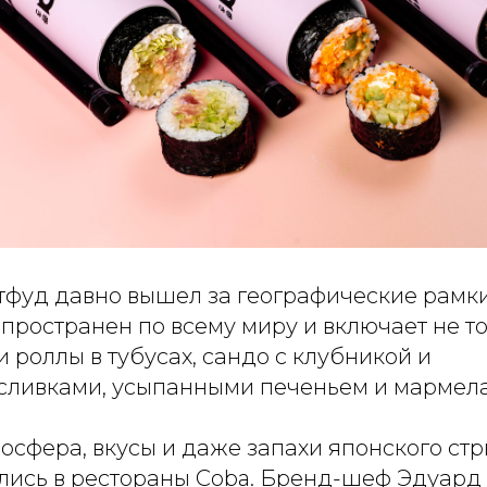
тфуд давно вышел за географические рамки
спространен по всему миру и включает не т
 и роллы в тубусах, сандо с клубникой и
сливками, усыпанными печеньем и мармел
осфера, вкусы и даже запахи японского ст
лись в рестораны Coba. Бренд-шеф Эдуард