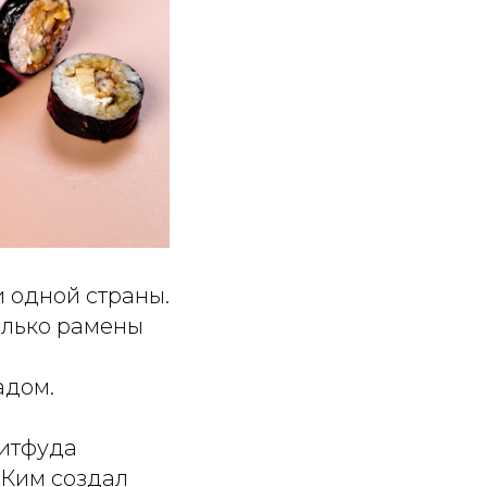
 одной страны.
олько рамены
адом.
ритфуда
 Ким создал