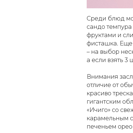
Среди блюд мож
сандо темпура 
фруктами и сл
фисташка. Еще
– на выбор неск
а если взять 3 
Внимания заслу
отличие от обы
красиво трескае
гигантским обл
«Ичиго» со св
карамельным с
печеньем орео