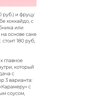
 руб.) и фруцу
бе хоккайдо, с
бника или
на основе саке
 стоит 180 руб,
х главное
нутри, который
дача с
р 3 варианта:
«Карамеру» с
ым соусом,