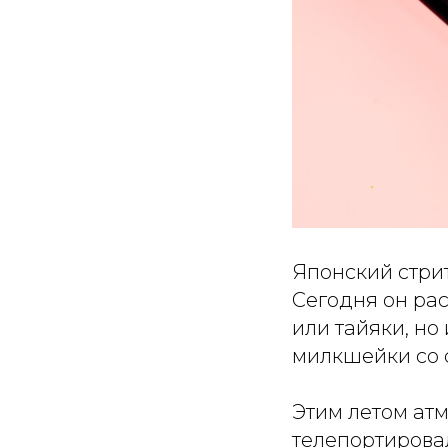
Японский стри
Сегодня он ра
или тайяки, но
милкшейки со 
Этим летом атм
телепортирова