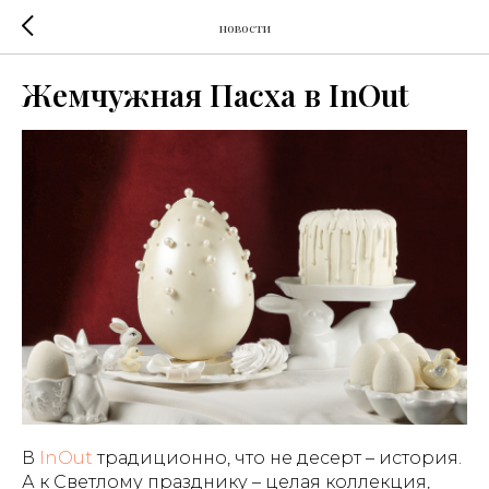
новости
Жемчужная Пасха в InOut
В
InOut
традиционно, что не десерт – история.
А к Светлому празднику – целая коллекция,