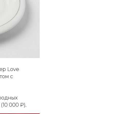
ер Love
том с
родных
10 000 ₽).