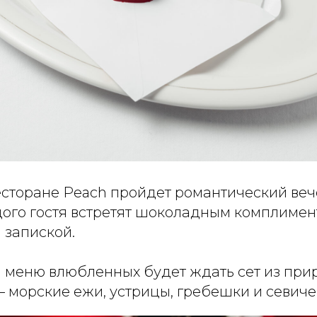
есторане Peach пройдет романтический веч
ого гостя встретят шоколадным комплимен
 запиской.
 меню влюбленных будет ждать сет из при
 морские ежи, устрицы, гребешки и севиче (