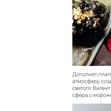
Дополнят плато
атмосферу соз
святого Валент
сфера с морож