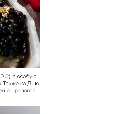
0 ₽), а особую
. Также ко Дню
ешл – розовая