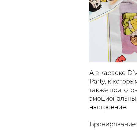
А в караоке Div
Party, к котор
также приготов
эмоциональный
настроение.
Бронирование 