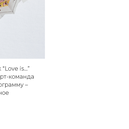
“Love is…”
Арт-команда
ограмму –
ное