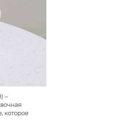
) –
ивочная
, которое