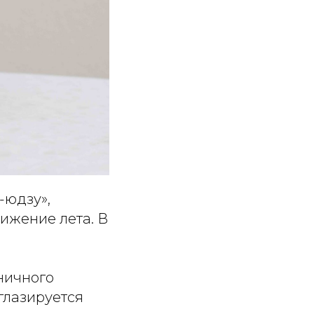
-юдзу»,
ижение лета. В
ничного
глазируется