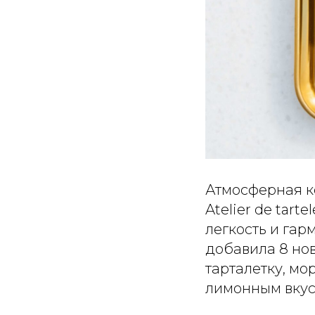
Атмосферная к
Atelier de tar
легкость и га
добавила 8 но
тарталетку, м
лимонным вкус