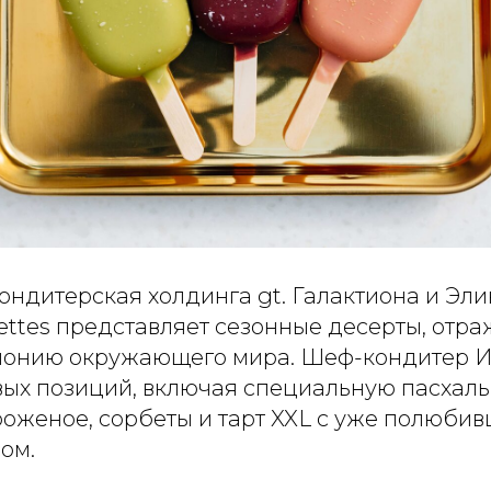
ондитерская холдинга gt. Галактиона и Эл
telettes представляет сезонные десерты, от
рмонию окружающего мира. Шеф-кондитер 
вых позиций, включая специальную пасхал
ороженое, сорбеты и тарт XXL с уже полюб
ом.