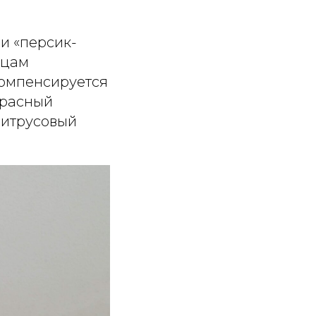
и «персик-
нцам
компенсируется
красный
цитрусовый