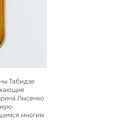
ины Табидзе
ражающие
Ирина Лысенко
ьную
ившимся многим