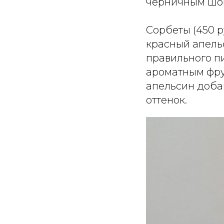
черничным шо
Сорбеты (450 р
красный апель
правильного п
ароматным фрук
апельсин доба
оттенок.