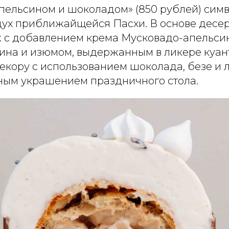
апельсином и шоколадом» (850 рублей) сим
ух приближайщейся Пасхи. В основе десер
 с добавлением крема Мусковадо-апельсин
ина и изюмом, выдержанным в ликере куан
екору с использованием шоколада, безе и 
тным украшением праздничного стола.