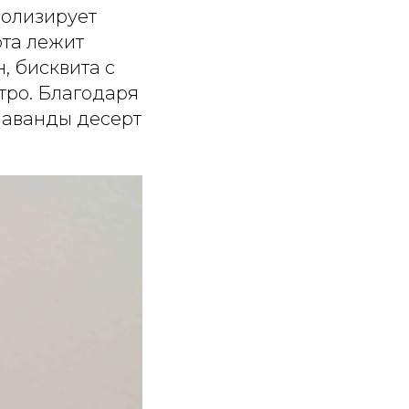
волизирует
та лежит
, бисквита с
тро. Благодаря
лаванды десерт