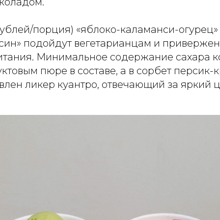
коладом.
ублей/порция) «яблоко-каламанси-огурец» 
син» подойдут вегетарианцам и приверже
итания. Минимальное содержание сахара 
товым пюре в составе, а в сорбет персик-
влен ликер куантро, отвечающий за яркий 