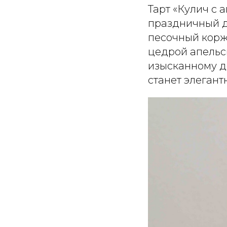
Тарт «Кулич с 
праздничный д
песочный корж
цедрой апельс
изысканному д
станет элеган