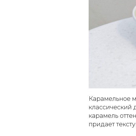
Карамельное м
классический 
карамель отте
придает тексту