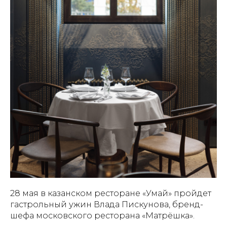
28 мая в казанском ресторане «Умай» пройдет
гастрольный ужин Влада Пискунова, бренд-
шефа московского ресторана «Матрёшка».