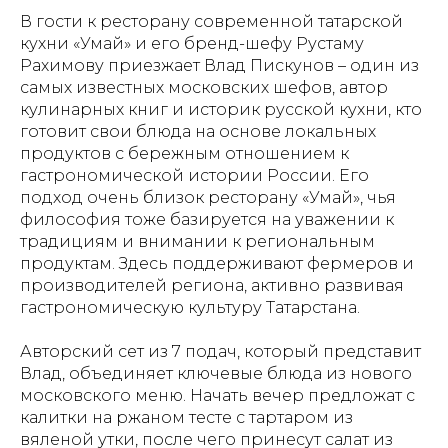
В гости к ресторану современной татарской
кухни «Умай» и его бренд-шефу Рустаму
Рахимову приезжает Влад Пискунов – один из
самых известных московских шефов, автор
кулинарных книг и историк русской кухни, кто
готовит свои блюда на основе локальных
продуктов с бережным отношением к
гастрономической истории России. Его
подход очень близок ресторану «Умай», чья
философия тоже базируется на уважении к
традициям и внимании к региональным
продуктам. Здесь поддерживают фермеров и
производителей региона, активно развивая
гастрономическую культуру Татарстана.
Авторский сет из 7 подач, который представит
Влад, объединяет ключевые блюда из нового
московского меню. Начать вечер предложат с
калитки на ржаном тесте с тартаром из
вяленой утки, после чего принесут салат из