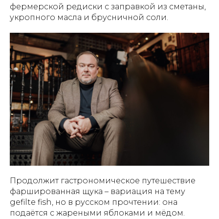
фермерской редиски с заправкой из сметаны,
укропного масла и брусничной соли.
Продолжит гастрономическое путешествие
фаршированная щука – вариация на тему
gefilte fish, но в русском прочтении: она
подаётся с жареными яблоками и мёдом.