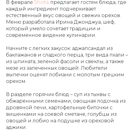
В феврале
Shota
предлагает гостям блюда, где
каждый ингредиент подчеркивает
естественный вкус овощей и свежих орехов.
Меню разработала Ирина Джонджуа, шеф,
который умело сочетает традиции и
современное видение кулинарии.
Начните с легких закусок: аджапсандал из
баклажанов и сладкого перца, три вида пхали –
из шпината, зеленой фасоли и свеклы, а также
мезе из запеченных овощей. Любители
выпечки оценят лобиани с молотым грецким
орехом.
В разделе горячих блюд – суп из тыквы с
обжаренными семенами, овощная лодочка из
дровяной печи, картофельные биточки с
вишенками на соевой сметане, голубцы из
овощей и лобио на подушке из ореховой
аджики.