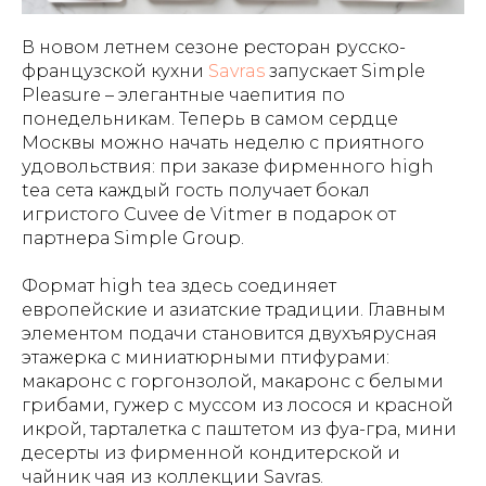
В новом летнем сезоне ресторан русско-
французской кухни
Savras
запускает Simple
Pleasure – элегантные чаепития по
понедельникам. Теперь в самом сердце
Москвы можно начать неделю с приятного
удовольствия: при заказе фирменного high
tea сета каждый гость получает бокал
игристого Cuvee de Vitmer в подарок от
партнера Simple Group.
Формат high tea здесь соединяет
европейские и азиатские традиции. Главным
элементом подачи становится двухъярусная
этажерка с миниатюрными птифурами:
макаронс с горгонзолой, макаронс с белыми
грибами, гужер с муссом из лосося и красной
икрой, тарталетка с паштетом из фуа-гра, мини
десерты из фирменной кондитерской и
чайник чая из коллекции Savras.