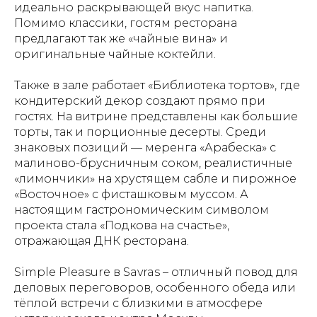
идеально раскрывающей вкус напитка.
Помимо классики, гостям ресторана
предлагают так же «чайные вина» и
оригинальные чайные коктейли.
Также в зале работает «Библиотека тортов», где
кондитерский декор создают прямо при
гостях. На витрине представлены как большие
торты, так и порционные десерты. Среди
знаковых позиций — меренга «Арабеска» с
малиново-брусничным соком, реалистичные
«лимончики» на хрустящем сабле и пирожное
«Восточное» с фисташковым муссом. А
настоящим гастрономическим символом
проекта стала «Подкова на счастье»,
отражающая ДНК ресторана.
Simple Pleasure в Savras – отличный повод для
деловых переговоров, особенного обеда или
тёплой встречи с близкими в атмосфере