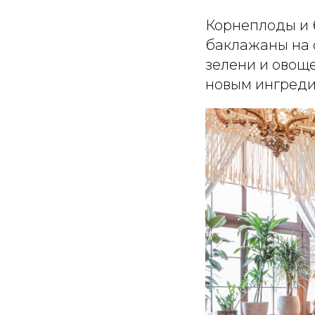
Корнеплоды и 
баклажаны на о
зелени и овоще
новым ингреди