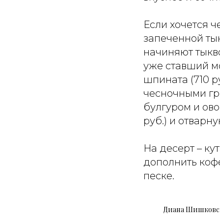
Если хочется ч
запеченной тык
начиняют тыкво
уже ставший м
шпината (710 р
чесночными гре
булгуром и ово
руб.) и отварну
На десерт – ку
дополнить коф
песке.
Диана Шишковс