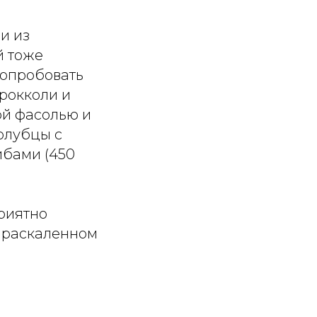
ли из
й тоже
попробовать
рокколи и
ой фасолью и
голубцы с
ибами (450
приятно
а раскаленном