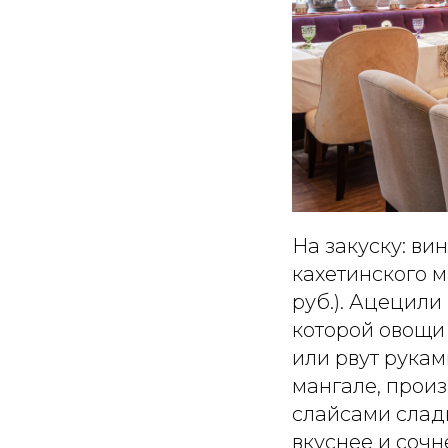
На закуску: ви
кахетинского м
руб.). Ацецили 
которой овощи
или рвут рука
мангале, прои
слайсами слад
вкуснее и сочн