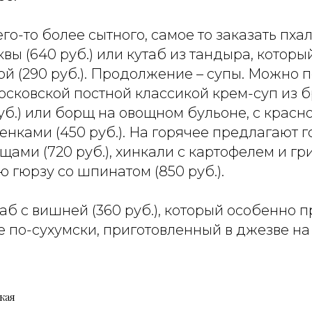
его-то более сытного, самое то заказать пха
вы (640 руб.) или кутаб из тандыра, которы
й (290 руб.). Продолжение – супы. Можно 
осковской постной классикой крем-суп из б
уб.) или борщ на овощном бульоне, с красн
нками (450 руб.). На горячее предлагают 
щами (720 руб.), хинкали с картофелем и гр
ю гюрзу со шпинатом (850 руб.).
таб с вишней (360 руб.), который особенно 
е по-сухумски, приготовленный в джезве н
кая