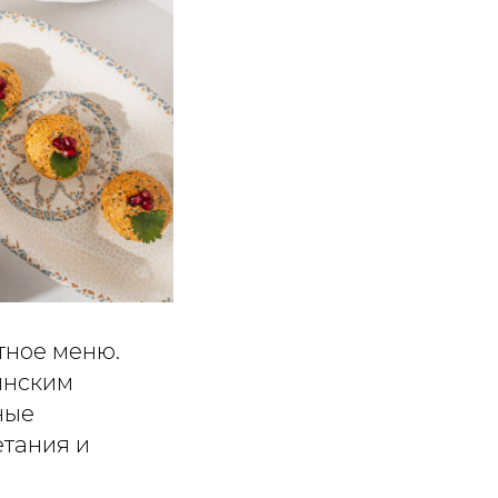
тное меню.
инским
ные
етания и