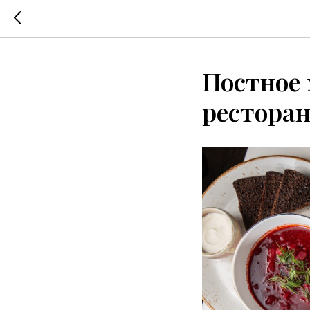
Постное 
рестора