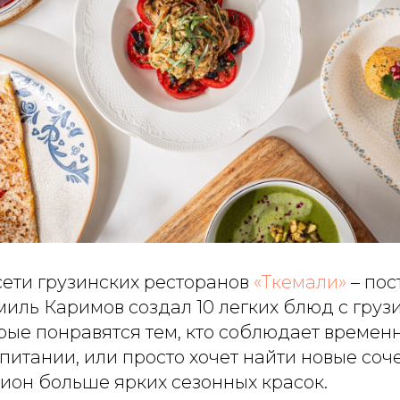
 сети грузинских ресторанов
«Ткемали»
– пос
иль Каримов создал 10 легких блюд с груз
рые понравятся тем, кто соблюдает времен
питании, или просто хочет найти новые соч
ион больше ярких сезонных красок.