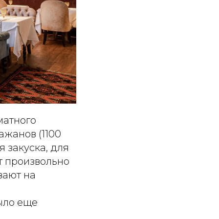
матного
ажанов (1100
я закуска, для
т произвольно
вают на
ыло еще