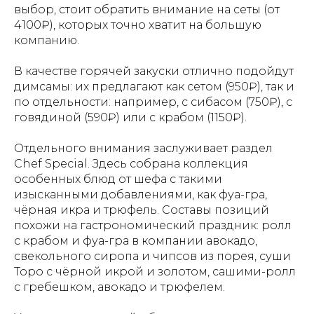
выбор, стоит обратить внимание на сеты (от
4100₽), которых точно хватит на большую
компанию.
В качестве горячей закуски отлично подойдут
димсамы: их предлагают как сетом (950₽), так и
по отдельности: например, с сибасом (750₽), с
говядиной (590₽) или с крабом (1150₽).
Отдельного внимания заслуживает раздел
Chef Special. Здесь собрана коллекция
особенных блюд от шефа с такими
изысканными добавлениями, как фуа-гра,
чёрная икра и трюфель. Составы позиций
похожи на гастрономический праздник: ролл
с крабом и фуа-гра в компании авокадо,
свекольного сиропа и чипсов из порея, суши
Торо с чёрной икрой и золотом, сашими-ролл
с гребешком, авокадо и трюфелем.