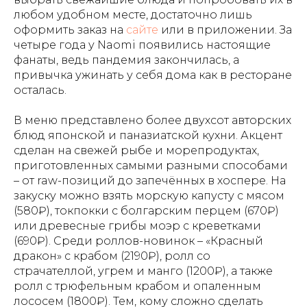
любом удобном месте, достаточно лишь
оформить заказ на
сайте
или в приложении. За
четыре года у Naomi появились настоящие
фанаты, ведь пандемия закончилась, а
привычка ужинать у себя дома как в ресторане
осталась.
В меню представлено более двухсот авторских
блюд японской и паназиатской кухни. Акцент
сделан на свежей рыбе и морепродуктах,
приготовленных самыми разными способами
– от raw-позиций до запечённых в хоспере. На
закуску можно взять морскую капусту с мясом
(580₽), токпокки с болгарским перцем (670₽)
или древесные грибы моэр с креветками
(690₽). Среди роллов-новинок – «Красный
дракон» с крабом (2190₽), ролл со
страчателлой, угрем и манго (1200₽), а также
ролл с трюфельным крабом и опаленным
лососем (1800₽). Тем, кому сложно сделать