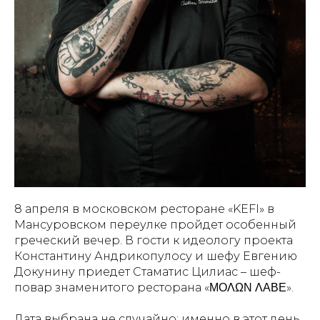
8 апреля в московском ресторане «KEFI» в
Мансуровском переулке пройдет особенный
греческий вечер. В гости к идеологу проекта
Константину Андрикопулосу и шефу Евгению
Докунину приедет Стаматис Цилиас – шеф-
повар знаменитого ресторана «ΜΟΛΩΝ ΛΑΒΕ».
Дата выбрана не случайно: именно в этот день