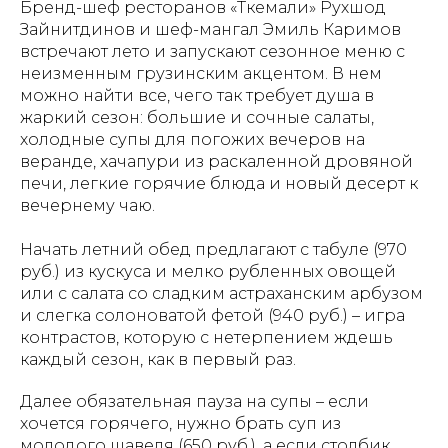
Бренд-шеф ресторанов «Ткемали» Рухшод
Зайнитдинов и шеф-мангал Эмиль Каримов
встречают лето и запускают сезонное меню с
неизменным грузинским акцентом. В нем
можно найти все, чего так требует душа в
жаркий сезон: большие и сочные салаты,
холодные супы для погожих вечеров на
веранде, хачапури из раскаленной дровяной
печи, легкие горячие блюда и новый десерт к
вечернему чаю.
Начать летний обед предлагают с табуле (970
руб.) из кускуса и мелко рубленных овощей
или с салата со сладким астраханским арбузом
и слегка солоноватой фетой (940 руб.) – игра
контрастов, которую с нетерпением ждешь
каждый сезон, как в первый раз.
Далее обязательная пауза на супы – если
хочется горячего, нужно брать суп из
молодого щавеля (650 руб.), а если столбик