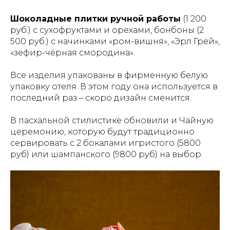
Шоколадные плитки ручной работы
(1 200
руб.) с сухофруктами и орехами, бонбоны (2
500 руб.) с начинками «ром-вишня», «Эрл Грей»,
«зефир-чёрная смородина».
Все изделия упакованы в фирменную белую
упаковку отеля. В этом году она используется в
последний раз – скоро дизайн сменится.
В пасхальной стилистике обновили и Чайную
церемонию, которую будут традиционно
сервировать с 2 бокалами игристого (5800
руб) или шампанского (9800 руб) на выбор.