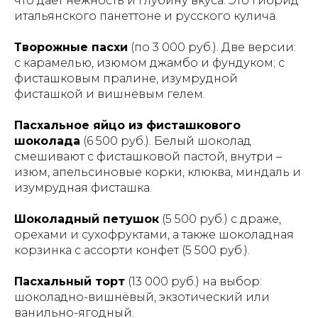
что даёт нежность и глубину вкуса. Это гибрид
итальянского панеттоне и русского кулича.
Творожные пасхи
(по 3 000 руб.). Две версии:
с карамелью, изюмом джамбо и фундуком; с
фисташковым пралине, изумрудной
фисташкой и вишнёвым гелем.
Пасхальное яйцо из фисташкового
шоколада
(6 500 руб.). Белый шоколад
смешивают с фисташковой пастой, внутри –
изюм, апельсиновые корки, клюква, миндаль и
изумрудная фисташка.
Шоколадный петушок
(5 500 руб.) с драже,
орехами и сухофруктами, а также шоколадная
корзинка с ассорти конфет (5 500 руб.).
Пасхальный торт
(13 000 руб.) на выбор:
шоколадно-вишнёвый, экзотический или
ванильно-ягодный.