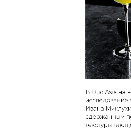
В Duo Asia на 
исследование а
Ивана Миклухин
сдержанным по
текстуры тающ