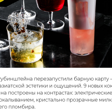
Рубинштейна перезапустили барную карту –
зиатской эстетики и ощущений. 9 новых ко
а построены на контрастах: электрические
калыванием, кристально прозрачные милк
его пломбира.