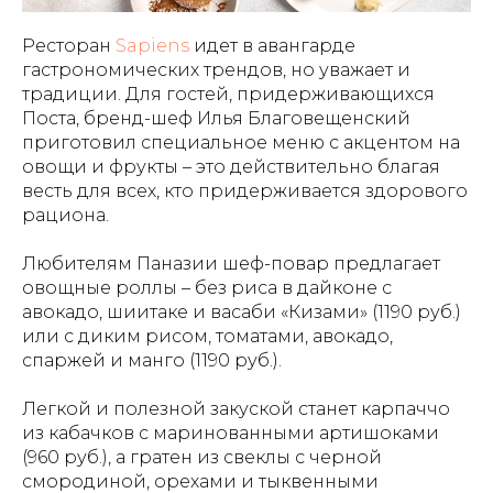
Ресторан
Sapiens
идет в авангарде
гастрономических трендов, но уважает и
традиции. Для гостей, придерживающихся
Поста, бренд-шеф Илья Благовещенский
приготовил специальное меню с акцентом на
овощи и фрукты – это действительно благая
весть для всех, кто придерживается здорового
рациона.
Любителям Паназии шеф-повар предлагает
овощные роллы – без риса в дайконе с
авокадо, шиитаке и васаби «Кизами» (1190 руб.)
или с диким рисом, томатами, авокадо,
спаржей и манго (1190 руб.).
Легкой и полезной закуской станет карпаччо
из кабачков с маринованными артишоками
(960 руб.), а гратен из свеклы с черной
смородиной, орехами и тыквенными