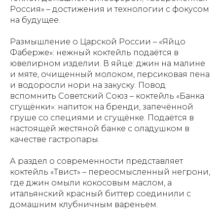
Россия» – достижения и технологии с фокусом
на будущее.
Размышление о Царской России – «Яйцо
Фаберже»: нежный коктейль подаётся в
ювелирном изделии. В яйце: джин на малине
и мяте, очищенный молоком, персиковая пена
и водоросли нори на закуску. Повод
вспомнить Советский Союз – коктейль «Банка
сгущёнки»: напиток на бренди, запечённой
груше со специями и сгущёнке. Подаётся в
настоящей жестяной банке с оладушком в
качестве гастропары.
А раздел о современности представляет
коктейль «Твист» – переосмысленный негрони,
где джин омыли кокосовым маслом, а
итальянский красный биттер соединили с
домашним клубничным вареньем.