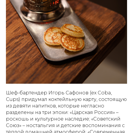
Шеф-бартендер Игорь Сафонов (ex Coba,
Cups) придумал коктейльную карту, состоящую
из девяти напитков, которые негласно
разделены на три эпохи: «Царская Россия» –
роскошь и культурное наследие; «Советский
Союз» – ностальгия и детские воспоминания с
тёплой домашней атмосферой; «Современная