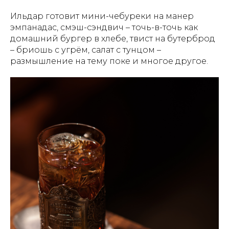
Ильдар готовит мини-чебуреки на манер
эмпанадас, смэш-сэндвич – точь-в-точь как
домашний бургер в хлебе, твист на бутерброд
– бриошь с угрём, салат с тунцом –
размышление на тему поке и многое другое.