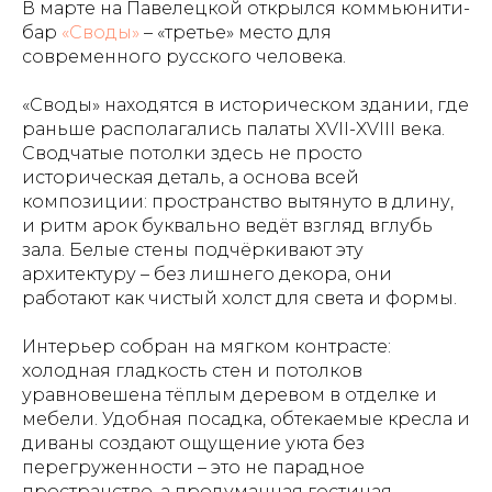
В марте на Павелецкой открылся коммьюнити-
бар
«Своды»
– «третье» место для
современного русского человека.
«Своды» находятся в историческом здании, где
раньше располагались палаты XVII-XVIII века.
Сводчатые потолки здесь не просто
историческая деталь, а основа всей
композиции: пространство вытянуто в длину,
и ритм арок буквально ведёт взгляд вглубь
зала. Белые стены подчёркивают эту
архитектуру – без лишнего декора, они
работают как чистый холст для света и формы.
Интерьер собран на мягком контрасте:
холодная гладкость стен и потолков
уравновешена тёплым деревом в отделке и
мебели. Удобная посадка, обтекаемые кресла и
диваны создают ощущение уюта без
перегруженности – это не парадное
пространство, а продуманная гостиная.