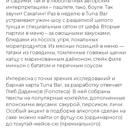
и сашими, так и в любопытных авторских
интерпретациях – паштете, тако, боуле. Так
звучит Сахалин! Раз в неделю в Tuna Bar
устраивают ужин-шоу с разделкой целого
тунца и специальным сетом от шефа. Вторые
партии в меню – за овощными закусками,
блюдами из лосося, угря, локальных
морепродуктов. Из мясных позиций в меню —
татаки из говядины, томленные говяжьи щечки
катцу с маринованным дайконом, стейк филе
миньон с бататом и перечным соусом.
Интересна с точки зрения исследований и
барная карта Tuna Bar, за разработку отвечает
Глеб Даденков (Fonoteca). В ней собраны
твисты на популярные коктейли, дополненные
японскими вкусами: сакурой, персиком, личи.
Особый акцент в подборке алкоголя сделан на
саке: можно найти от футцу-сю (ординарного)
до токутэй-мейсе-сю (премиального).