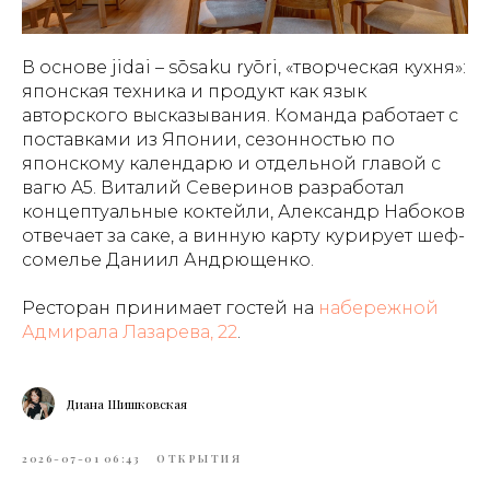
В основе jidai – sōsaku ryōri, «творческая кухня»:
японская техника и продукт как язык
авторского высказывания. Команда работает с
поставками из Японии, сезонностью по
японскому календарю и отдельной главой с
вагю A5. Виталий Северинов разработал
концептуальные коктейли, Александр Набоков
отвечает за саке, а винную карту курирует шеф-
сомелье Даниил Андрющенко.
Ресторан принимает гостей на
набережной
Адмирала Лазарева, 22
.
Диана Шишковская
2026-07-01 06:43
ОТКРЫТИЯ