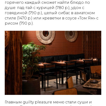
горячего каждый сможет найти блюдо по
душе: пад-тай с курицей (780 р.), удон с
говядиной (790 р.), целый сибас в азиатском
стиле (1470 р.) или креветки в соусе «Том Ям» с
рисом (790 р.).
Главным guilty pleasure меню стали суши и