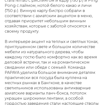
стать Nihao с рислингом и юдзу (750 р.) и Ping
Pong с лаймом, нотой белого какао и личи
(750 р.). Винную карту бистро собрали в
соответствии с азиатским акцентом в меню,
отдавая приоритет небольшим винным
хозяйствам, которые с заботой относятся к
своему продукту.
В интерьере акцент на теплых и светлых тонах,
приглушенном свете и большом количестве
мебели из натурального дерева, чтобы
каждому гостю было комфортно как во время
деловой встречи, так и на романтическом
свидании или обеде с семьей. Команда
PAPAYA уделила большое внимание деталям:
практически вся посуда была куплена на
местных рынках в Бангкоке, в качестве
светильников использованы антикварные
азиатские варианты ланч-бокса, потолок
украшен широкими лентами, а особой
гордостью заведения стали настоящие стволы