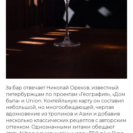
За бар отвечает Николай Орехов, известный
петербуржцам по проектам «География», «Дом
быта» и Union. Коктейльную карту он составил
небольшой, но многообещающей, черпая
вдохновение из тропиков и Азии и добавив
несколько классических рецептов с авторским
оттенком. Однозначными хитами обещают