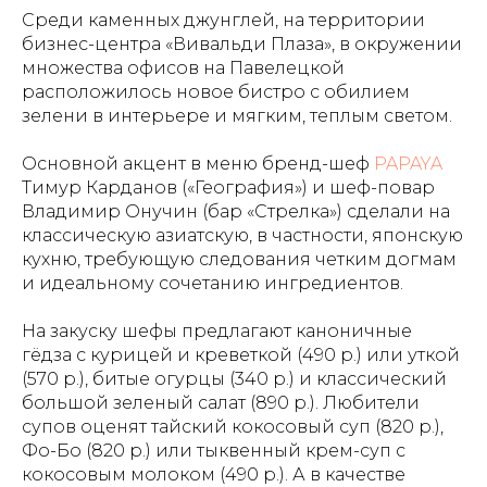
Среди каменных джунглей, на территории
бизнес-центра «Вивальди Плаза», в окружении
множества офисов на Павелецкой
расположилось новое бистро с обилием
зелени в интерьере и мягким, теплым светом.
Основной акцент в меню бренд-шеф
PAPAYA
Тимур Карданов («География») и шеф-повар
Владимир Онучин (бар «Стрелка») сделали на
классическую азиатскую, в частности, японскую
кухню, требующую следования четким догмам
и идеальному сочетанию ингредиентов.
На закуску шефы предлагают каноничные
гёдза с курицей и креветкой (490 р.) или уткой
(570 р.), битые огурцы (340 р.) и классический
большой зеленый салат (890 р.). Любители
супов оценят тайский кокосовый суп (820 р.),
Фо-Бо (820 р.) или тыквенный крем-суп с
кокосовым молоком (490 р.). А в качестве