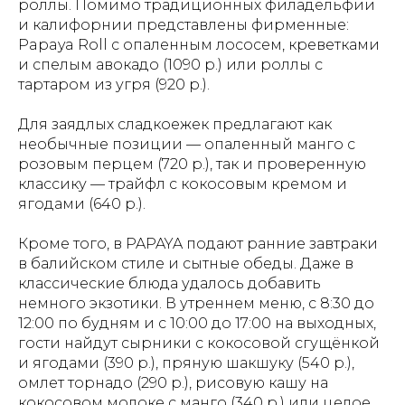
роллы. Помимо традиционных филадельфии
и калифорнии представлены фирменные:
Papaya Roll с опаленным лососем, креветками
и спелым авокадо (1090 р.) или роллы с
тартаром из угря (920 р.).
Для заядлых сладкоежек предлагают как
необычные позиции — опаленный манго с
розовым перцем (720 р.), так и проверенную
классику — трайфл с кокосовым кремом и
ягодами (640 р.).
Кроме того, в PAPAYA подают ранние завтраки
в балийском стиле и сытные обеды. Даже в
классические блюда удалось добавить
немного экзотики. В утреннем меню, с 8:30 до
12:00 по будням и с 10:00 до 17:00 на выходных,
гости найдут сырники с кокосовой сгущёнкой
и ягодами (390 р.), пряную шакшуку (540 р.),
омлет торнадо (290 р.), рисовую кашу на
кокосовом молоке с манго (340 р.) или целое