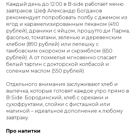
Каждый день до 12:00 в B-side работает меню
завтраков. Шеф Александр Богданов
рекомендует попробовать полбу с джемом из
ягод и карамелизированным пеканом (490
рублей), драники с яйцом, прошутто ди Парма,
фасолью, томатами, зеленью и деревенским
хлебом (890 рублей) или лепешку с
тамбовским окороком и скрэмблом (650
рублей). А от похмелья мгновенно спасает
белый тартин с докторской колбасой и
соленым маслом (550 рублей).
Отдельного внимания заслуживают хлеб и
выпечка, которые готовят каждое утро прямо в
B-Side. Бородинский, хлеб с орехами и
сухофруктами, слойки с фисташкой или
малиной – идеальное дополнение к любому
завтраку.
Про напитки