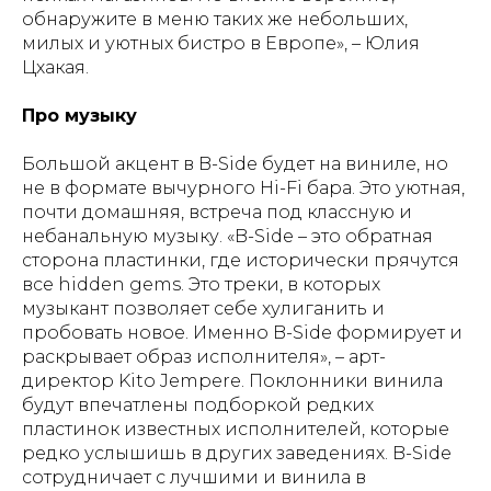
обнаружите в меню таких же небольших,
милых и уютных бистро в Европе», – Юлия
Цхакая.
Про музыку
Большой акцент в B-Side будет на виниле, но
не в формате вычурного Hi-Fi бара. Это уютная,
почти домашняя, встреча под классную и
небанальную музыку. «B-Side – это обратная
сторона пластинки, где исторически прячутся
все hidden gems. Это треки, в которых
музыкант позволяет себе хулиганить и
пробовать новое. Именно B-Side формирует и
раскрывает образ исполнителя», – арт-
директор Kito Jempere. Поклонники винила
будут впечатлены подборкой редких
пластинок известных исполнителей, которые
редко услышишь в других заведениях. B-Side
сотрудничает с лучшими и винила в