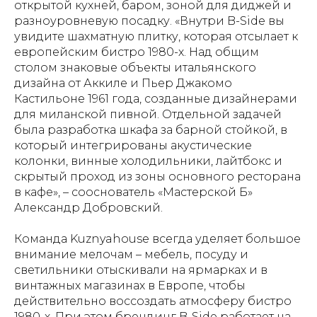
открытой кухней, баром, зоной для диджей и
разноуровневую посадку. «Внутри B-Side вы
увидите шахматную плитку, которая отсылает к
европейским бистро 1980-х. Над общим
столом знаковые объекты итальянского
дизайна от Аккиле и Пьер Джакомо
Кастильоне 1961 года, созданные дизайнерами
для миланской пивной. Отдельной задачей
была разработка шкафа за барной стойкой, в
который интегрированы акустические
колонки, винные холодильники, лайтбокс и
скрытый проход из зоны основного ресторана
в кафе», – сооснователь «Мастерской Б»
Александр Добровский.
Команда Kuznyahouse всегда уделяет большое
внимание мелочам – мебель, посуду и
светильники отыскивали на ярмарках и в
винтажных магазинах в Европе, чтобы
действительно воссоздать атмосферу бистро
1980-х. При этом брендинг B-Side работает на