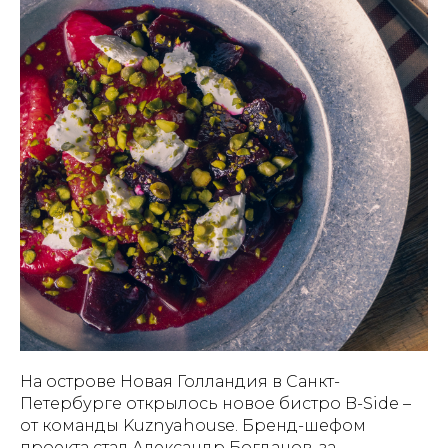
На острове Новая Голландия в Санкт-
Петербурге открылось новое бистро B-Side –
от команды Kuznyahouse. Бренд-шефом
проекта стал Александр Богданов, за