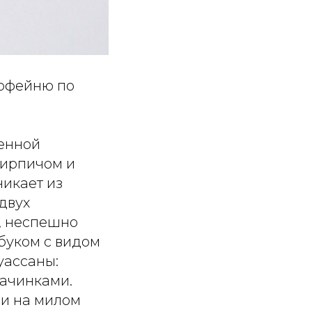
кофейню по
менной
кирпичом и
никает из
двух
й, неспешно
тбуком с видом
уассаны:
начинками.
 и на милом