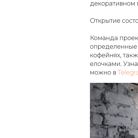
декоративном 
Открытие сост
Команда проек
определенные 
кофейнях, так
елочками. Узн
можно в
Teleg