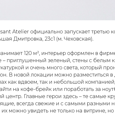
ssant Atelier официально запускает третью 
шая Дмитровка, 23с1 (м. Чеховская).
занимает 120 м², интерьер оформлен в фир
е – приглушенный зеленый, стены с белым 
катуркой и очень много света, который про
он. В новой локации можно разместиться в 
лах как вдвоем, так и небольшой компание
зайти на кофе-брейк или поработать за ноу
й центр. Главные герои здесь – те самые кр
тящие, всегда свежие и с самыми разными 
их можно увидеть не только на витрине, но