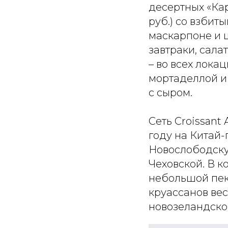
десертных «Кар
руб.) со взбит
маскарпоне и 
завтраки, сала
– во всех лока
мортаделлой и 
с сыром.
Сеть Croissant 
году на Китай-
Новослободскую
Чеховской. В 
небольшой пек
круассанов ве
новозеландско