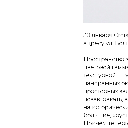
30 января Croi
адресу ул. Боль
Пространство 
цветовой гамм
текстурной шту
панорамных ок
просторных за
позавтракать, 
на исторически
большие, хрус
Причем теперь 