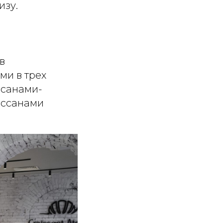
изу.
в
ми в трех
ссанами-
ассанами