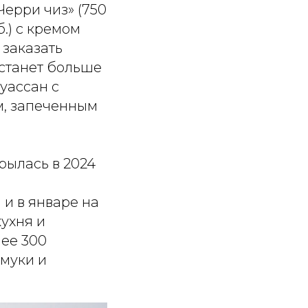
Черри чиз» (750
б.) с кремом
заказать
 станет больше
руассан с
м, запеченным
крылась в 2024
 и в январе на
ухня и
ее 300
 муки и