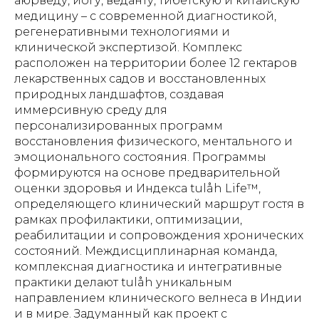
аюрведу, йогу, веданту, тибетскую и китайскую
медицину – с современной диагностикой,
регенеративными технологиями и
клинической экспертизой. Комплекс
расположен на территории более 12 гектаров
лекарственных садов и восстановленных
природных ландшафтов, создавая
иммерсивную среду для
персонализированных программ
восстановления физического, ментального и
эмоционального состояния. Программы
формируются на основе предварительной
оценки здоровья и Индекса tulåh Life™,
определяющего клинический маршрут гостя в
рамках профилактики, оптимизации,
реабилитации и сопровождения хронических
состояний. Междисциплинарная команда,
комплексная диагностика и интегративные
практики делают tulåh уникальным
направлением клинического велнеса в Индии
и в мире. Задуманный как проект с