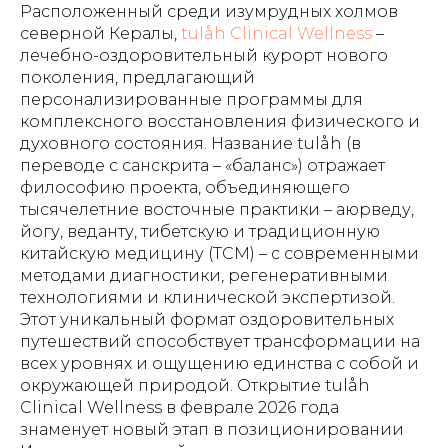
Расположенный среди изумрудных холмов
северной Кералы,
tulåh Clinical Wellness
–
лечебно-оздоровительный курорт нового
поколения, предлагающий
персонализированные программы для
комплексного восстановления физического и
духовного состояния. Название tulåh (в
переводе с санскрита – «баланс») отражает
философию проекта, объединяющего
тысячелетние восточные практики – аюрведу,
йогу, веданту, тибетскую и традиционную
китайскую медицину (TCM) – с современными
методами диагностики, регенеративными
технологиями и клинической экспертизой.
Этот уникальный формат оздоровительных
путешествий способствует трансформации на
всех уровнях и ощущению единства с собой и
окружающей природой. Открытие tulåh
Clinical Wellness в феврале 2026 года
знаменует новый этап в позиционировании