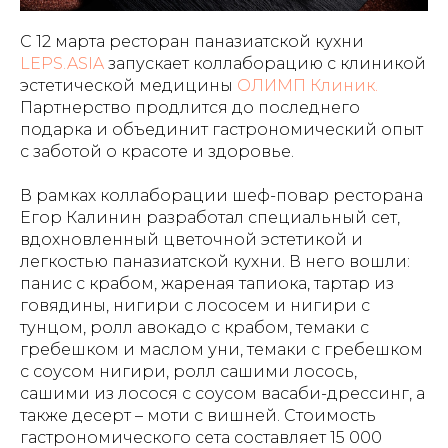
С 12 марта ресторан паназиатской кухни
LEPS.ASIA
запускает коллаборацию с клиникой
эстетической медицины
ОЛИМП Клиник.
Партнерство продлится до последнего
подарка и объединит гастрономический опыт
с заботой о красоте и здоровье.
В рамках коллаборации шеф-повар ресторана
Егор Калинин разработал специальный сет,
вдохновленный цветочной эстетикой и
легкостью паназиатской кухни. В него вошли:
панис с крабом, жареная тапиока, тартар из
говядины, нигири с лососем и нигири с
тунцом, ролл авокадо с крабом, темаки с
гребешком и маслом уни, темаки с гребешком
с соусом нигири, ролл сашими лосось,
сашими из лосося с соусом васаби-дрессинг, а
также десерт – моти с вишней. Стоимость
гастрономического сета составляет 15 000