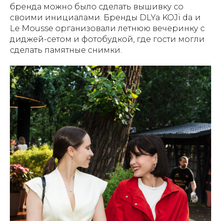
бренда можно было сделать вышивку со
своими инициалами. Бренды DLYa KOJi da и
Le Mousse организовали летнюю вечеринку с
диджей-сетом и фотобудкой, где гости могли
сделать памятные снимки.