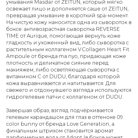
умывания Masdar от ZEITUN, который мягко
освежает лицо и дополняется саше от ZEITUN,
превращая умывание в короткий spa-момент.
На чистую кожу наносится одна из сывороток в
боксе: антивозрастная сыворотка REVERSE
TIME от Aurique, помогающая вернуть коже
гладкость и ухоженный вид, либо сыворотка с
растительным коллагеном V.Collagen Heart Fit
Ampoule от бренда ma:nyo, придающая коже
плотность и деликатное сияние перед
макияжем, либо осветляющая сыворотка с
витамином C от DUDU, благодаря которой
кожа выравнивается и напитывается. Для
свежего и отдохнувшего взгляда используются
гидрогелевые патчи с коллагеном от DUDU.
Завершая образ, взгляд подчёркивается
гелевым карандашом для глаз в оттеноке 09
color bunny от бренда Love Generation, а
финальным штрихом становится аромат:
парфюмерная вода от Adopt (в боксе может