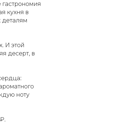
е гастрономия
я кухня в
к деталям
. И этой
я десерт, в
сердца:
 ароматного
аждую ноту
₽.