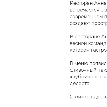
Ресторан Анна 
встречается с 
современном п
создают простр
В ресторане Ан
весной команда
котором гастр
В меню появил
сливочный, та
клубничного ча
десерта.
Стоимость десе