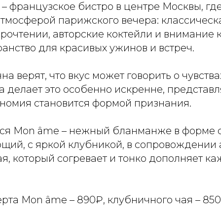
– французское бистро в центре Москвы, гд
атмосферой парижского вечера: классическа
рочтении, авторские коктейли и внимание 
анство для красивых ужинов и встреч.
на верят, что вкус может говорить о чувствах
 делает это особенно искренне, представля
ономия становится формой признания.
ся Mon âme – нежный бланманже в форме 
ющий, с яркой клубникой, в сопровождении
я, который согревает и тонко дополняет к
рта Mon âme – 890₽, клубничного чая – 850