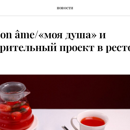
новости
on âme/«моя душа» и
рительный проект в рест