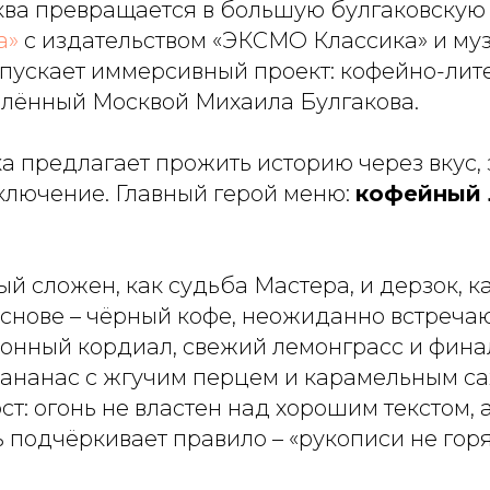
ква превращается в большую булгаковскую 
а»
с издательством «ЭКСМО Классика» и му
апускает иммерсивный проект: кофейно-ли
влённый Москвой Михаила Булгакова.
 предлагает прожить историю через вкус, з
ключение. Главный герой меню:
кофейный 
ый сложен, как судьба Мастера, и дерзок, к
основе – чёрный кофе, неожиданно встреч
онный кордиал, свежий лемонграсс и фина
нанас с жгучим перцем и карамельным са
т: огонь не властен над хорошим текстом, 
подчёркивает правило – «рукописи не горя