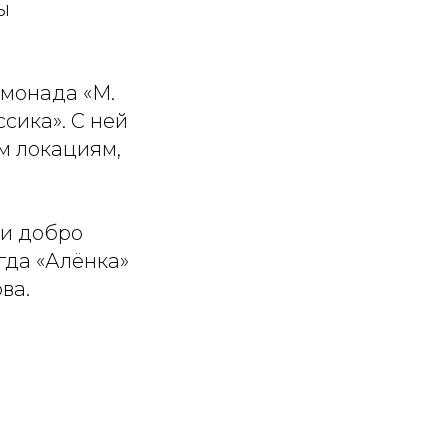
ы
лимонада «М.
сика». С ней
м локациям,
 и добро
гда «Алёнка»
ва.