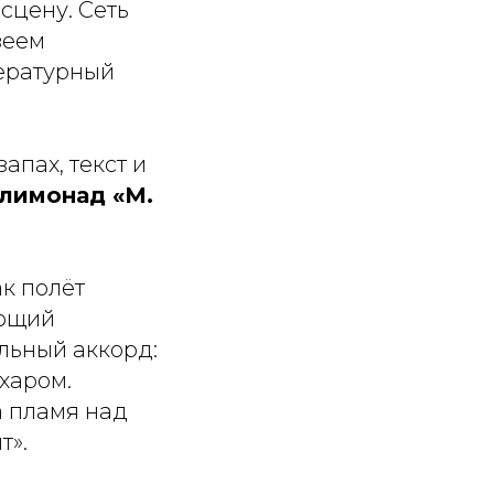
сцену. Сеть
зеем
тературный
апах, текст и
лимонад «М.
ак полёт
ающий
льный аккорд:
харом.
а пламя над
т».