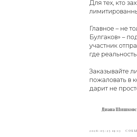
Для тех, кто з
лимитированны
Главное – не т
Булгаков» – по
участник отпр
где реальность
Заказывайте ли
пожаловать в к
дарит не прост
Диана Шишковс
2026-05-25 19:13
СОБ