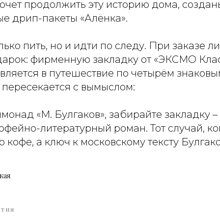
ахочет продолжить эту историю дома, создан
е дрип-пакеты «Алёнка».
олько пить, но и идти по следу. При заказе 
дарок: фирменную закладку от «ЭКСМО Клас
авляется в путешествие по четырём знаковы
 пересекается с вымыслом:
монад «М. Булгаков», забирайте закладку –
офейно-литературный роман. Тот случай, ко
о кофе, а ключ к московскому тексту Булгако
кая
ЫТИЯ