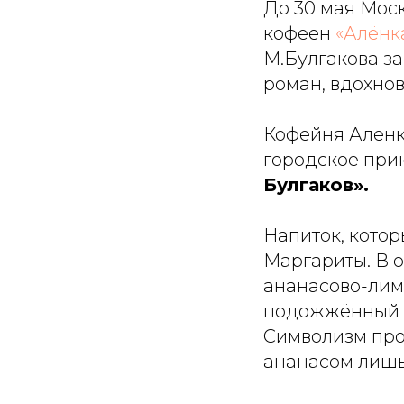
До 30 мая Мос
кофеен
«Алёнк
М.Булгакова з
роман, вдохно
Кофейня Аленка
городское при
Булгаков».
Напиток, котор
Маргариты. В 
ананасово-лим
подожжённый а
Символизм прос
ананасом лишь 