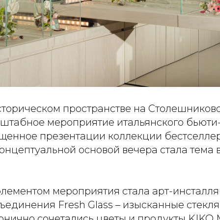
историческом пространстве на Столешников
сштабное мероприятие итальянского бьюти
щенное презентации коллекции бестселлер
Концептуальной основой вечера стала тема 
лементом мероприятия стала арт-инсталля
ъединения Fresh Glass – изысканные стекл
монично сочетались цветы и продукты KIKO