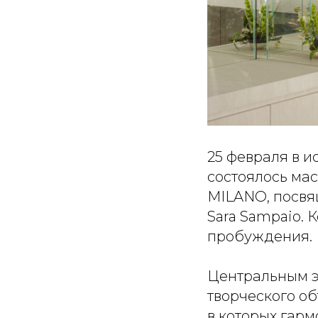
25 февраля в 
состоялось ма
MILANO, посвя
Sara Sampaio. 
пробуждения.
Центральным э
творческого об
в которых гар