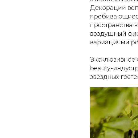
Декорации воп
пробивающиеся
пространства в
воздушный фис
вариациями ро
Эксклюзивное 
beauty-индуст
звездных госте