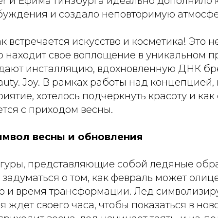
er и Ефима Гинзбурга идеально дополнило
буждения и создало неповторимую атмосфе
к встречается искусство и косметика! Это 
 находит свое воплощение в уникальном пр
дают инсталляцию, вдохновленную ДНК бр
eauty. Joy. В рамках работы над концепцией,
иятие, хотелось подчеркнуть красоту и как
тся с приходом весны.
имвол весны и обновления
гуры, представляющие собой ледяные обр
 задуматься о том, как февраль может олиц
 но и время трансформации. Лед символизи
ая ждет своего часа, чтобы показаться в но