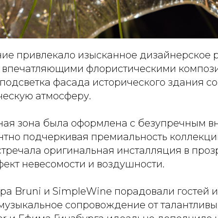
ие привлекало изысканное дизайнерское
с впечатляющими флористическими композ
подсветка фасада исторического здания с
ческую атмосферу.
ая зона была оформлена с безупречным в
антно подчеркивая премиальность коллекци
стречала оригинальная инсталляция в проз
ект невесомости и воздушности.
ра Bruni и SimpleWine порадовали гостей
а музыкальное сопровождение от талантлив