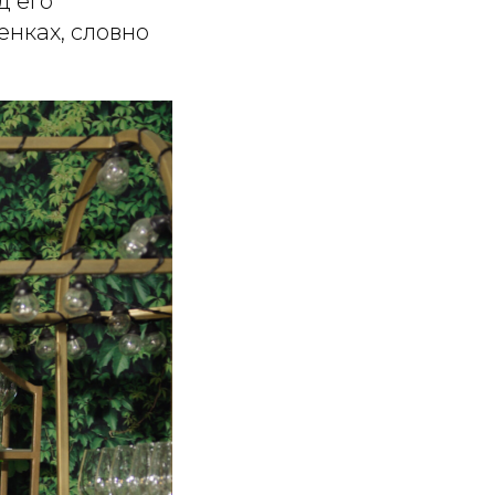
д его
енках, словно