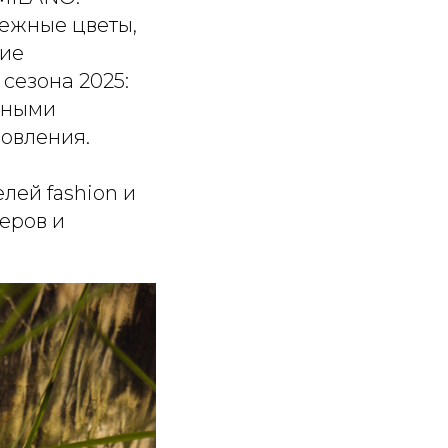
ежные цветы,
ние
сезона 2025:
тными
новления.
ей fashion и
еров и