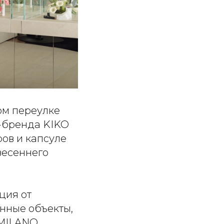
ом переулке
-бренда KIKO
ов и капсуле
весеннего
ция от
янные объекты,
 MILANO.