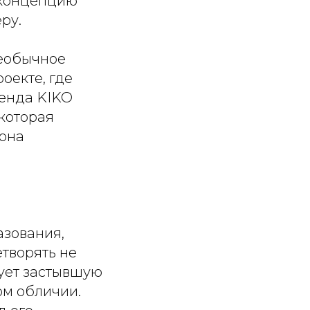
 концепцию
ру.
необычное
оекте, где
енда KIKO
 которая
 она
азования,
етворять не
рует застывшую
вом обличии.