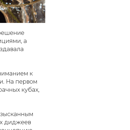
 решение
ициями, а
оздавала
ниманием к
и. На первом
рачных кубах,
 изысканным
ых диджеев