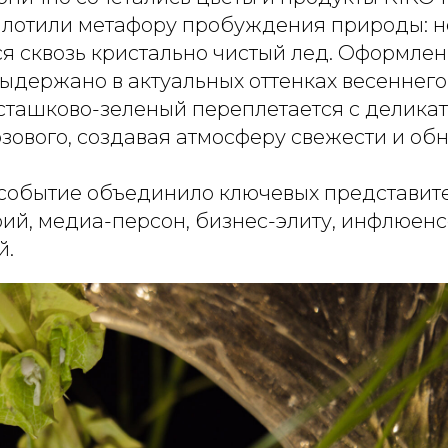
лотили метафору пробуждения природы: н
 сквозь кристально чистый лед. Оформле
ыдержано в актуальных оттенках весеннего 
ташково-зеленый переплетается с делика
зового, создавая атмосферу свежести и об
событие объединило ключевых представител
рий, медиа-персон, бизнес-элиту, инфлюенс
й.