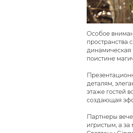
Особое вниман
пространства 
динамическая 
поистине маги
Презентационн
деталям, элег
этаже гостей в
создающая эфф
Партнеры вече
игристым, а з