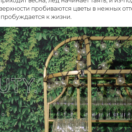
приходит весна, лед начинает таять, и из-по
верхности пробиваются цветы в нежных отт
 пробуждается к жизни.