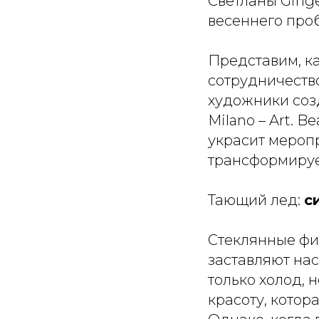
Светланы Ging
весеннего про
Представим, ка
сотрудничество
художники соз
Milano – Art. B
украсит меропр
трансформируе
Тающий лед:
с
Стеклянные фи
заставляют нас
только холод,
красоту, котор