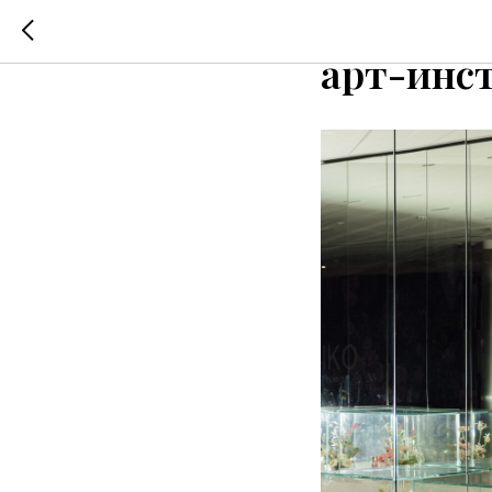
KIKO MIL
арт-инс