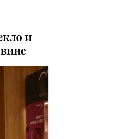
екло и
 вине