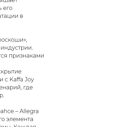
ь его
тации в
роскоши»,
 индустрии.
ятся признаками
скрытие
 с Kaffa Joy
енарий, где
р.
hce – Allegra
го элемента
ормы. Каждая