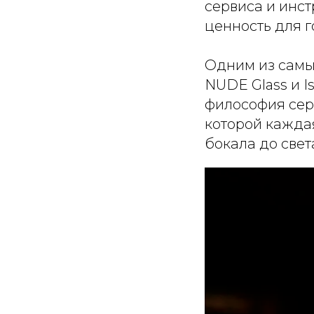
сервиса и инс
ценность для г
Одним из самы
NUDE Glass и I
философия серв
которой каждая
бокала до свет