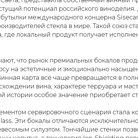
стущий потенциал российского виноделия.
бутылки международного концерна Sisecam
оизводителей стекла в мире. Такой союз ст
а, где локальный продукт получает исполне
чают, что рынок премиальных бокалов прод
осу на эстетичные и эмоционально насыщ
Винная карта всё чаще превращается в по
схождении вина, характере терруара и мас
ой истории особое значение приобретает ст
ментом сервировочного сценария стала к
lass. Эти бокалы отличаются исключительно
евесомым силуэтом. Тончайшие стенки позв
ки напитка, а технология Ion-Shielding по