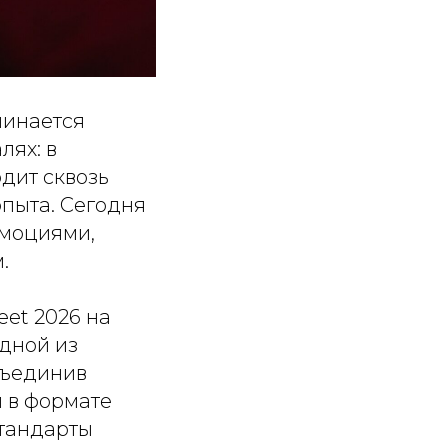
чинается
лях: в
одит сквозь
опыта. Сегодня
эмоциями,
.
eet 2026 на
одной из
бъединив
л в формате
стандарты