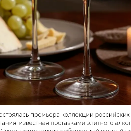
стоялась премьера коллекции российских в
Компания, известная поставками элитного алк
 Света, представила собственный винный пр