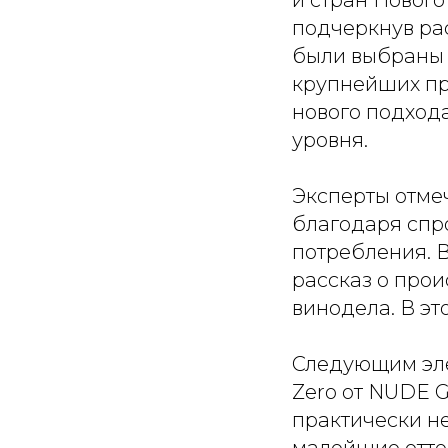
подчеркнув ра
были выбраны 
крупнейших пр
нового подход
уровня.
Эксперты отме
благодаря спр
потребления. 
рассказ о прои
винодела. В эт
Следующим эле
Zero от NUDE G
практически н
малейшие оттен