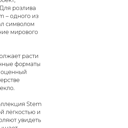
 Для розлива
 – одного из
ал символом
ние мирового
олжает расти
енные форматы
лноценный
терстве
екло.
оллекция Stem
й лёгкостью и
оляют увидеть
вышает