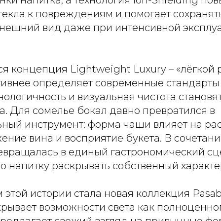
текла к повреждениям и помогает сохранят
нешний вид даже при интенсивной эксплуа
я концепция Lightweight Luxury – «лёгкой 
ктивнее определяет современные стандарты
нологичность и визуальная чистота станов
а. Для сомелье бокал давно превратился в
ный инструмент: форма чаши влияет на ра
ение вина и восприятие букета. В сочетании
евращалась в единый гастрономический сц
о напитку раскрывать собственный характе
той истории стала новая коллекция Pasaba
крывает возможности света как полноценно
предлагает свежий взгляд на привычные ф