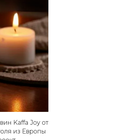
ин Kaffa Joy от
оголя из Европы
оект,