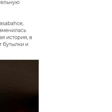
тельную
asabahce,
 изменилась
я история, в
т бутылки и