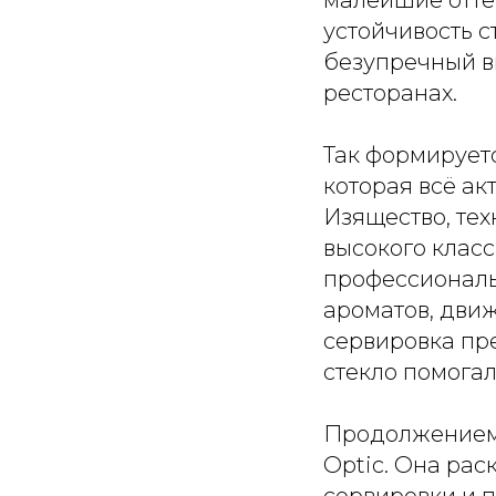
устойчивость с
безупречный в
ресторанах.
Так формируетс
которая всё а
Изящество, тех
высокого класс
профессиональ
ароматов, движ
сервировка пр
стекло помогал
Продолжением э
Optic. Она рас
сервировки и 