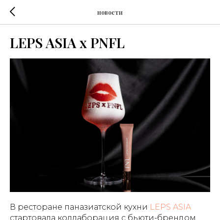
новости
LEPS ASIA x PNFL
В ресторане паназиатской кухни
LEPS ASIA
стартовала коллаборация с бьюти-брендом