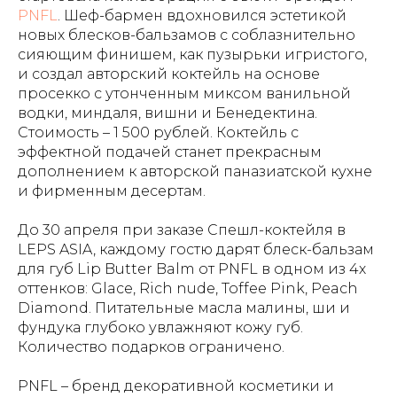
PNFL
. Шеф-бармен вдохновился эстетикой
новых блесков-бальзамов с соблазнительно
сияющим финишем, как пузырьки игристого,
и создал авторский коктейль на основе
просекко с утонченным миксом ванильной
водки, миндаля, вишни и Бенедектина.
Стоимость – 1 500 рублей. Коктейль с
эффектной подачей станет прекрасным
дополнением к авторской паназиатской кухне
и фирменным десертам.
До 30 апреля при заказе Спешл-коктейля в
LEPS ASIA, каждому гостю дарят блеск-бальзам
для губ Lip Butter Balm от PNFL в одном из 4х
оттенков: Glace, Rich nude, Toffee Pink, Peach
Diamond. Питательные масла малины, ши и
фундука глубоко увлажняют кожу губ.
Количество подарков ограничено.
PNFL – бренд декоративной косметики и