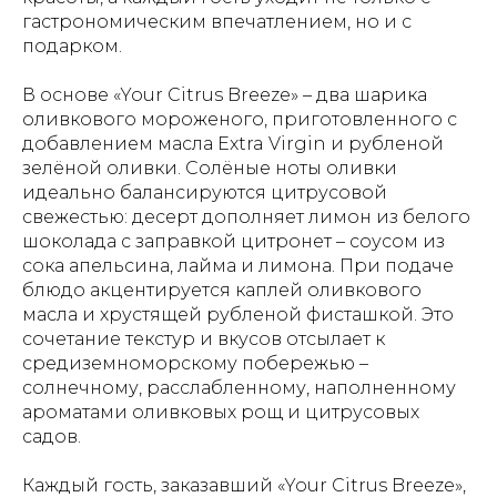
гастрономическим впечатлением, но и с
подарком.
В основе «Your Citrus Breeze» – два шарика
оливкового мороженого, приготовленного с
добавлением масла Extra Virgin и рубленой
зелёной оливки. Солёные ноты оливки
идеально балансируются цитрусовой
свежестью: десерт дополняет лимон из белого
шоколада с заправкой цитронет – соусом из
сока апельсина, лайма и лимона. При подаче
блюдо акцентируется каплей оливкового
масла и хрустящей рубленой фисташкой. Это
сочетание текстур и вкусов отсылает к
средиземноморскому побережью –
солнечному, расслабленному, наполненному
ароматами оливковых рощ и цитрусовых
садов.
Каждый гость, заказавший «Your Citrus Breeze»,