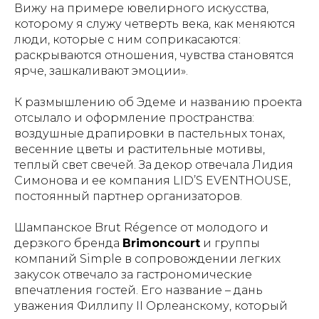
Вижу на примере ювелирного искусства,
которому я служу четверть века, как меняются
люди, которые с ним соприкасаются:
раскрываются отношения, чувства становятся
ярче, зашкаливают эмоции».
К размышлению об Эдеме и названию проекта
отсылало и оформление пространства:
воздушные драпировки в пастельных тонах,
весенние цветы и растительные мотивы,
теплый свет свечей. За декор отвечала Лидия
Симонова и ее компания LID’S EVENTHOUSE,
постоянный партнер организаторов.
Шампанское Brut Régence от молодого и
дерзкого бренда
Brimoncourt
и группы
компаний Simple в сопровождении легких
закусок отвечало за гастрономические
впечатления гостей. Его название – дань
уважения Филлипу II Орлеанскому, который