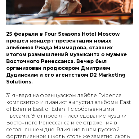
25 февраля в Four Seasons Hotel Moscow
прошел концерт-презентация новых
альбомов Риада Маммадова, ставших
итогом размышлений музыканта о музыке
Восточного Ренессанса. Вечер был
организован продюсером Дмитрием
Дудинским и его агентством D2 Marketing
Solutions.
31 января на французском лейбле Evidence
композитор и пианист выпустил альбомы East
of Eden и East of Eden II c собственными
пьесами. Этот проект – исследование музыки
Восточного Ренессанса и ее отражения в
сегодняшнем дне. Влияние в нем русской
фортепианной школы столь же заметно, сколь