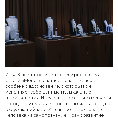
Илья Клюев, президент ювелирного дома
CLUEV:
«Меня впечатляет талант Риада и
особенно вдохновение, с которым он
исполняет собственные музыкальные
произведения. Искусство
–
это то, что меняет и
творца, зрителя, дает новый взгляд на себя, на
окружающий мир. А главное
–
вдохновляет
человека на самопознание и саморазвитие.