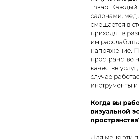
товар. Каждый 
салонами, мед
смещается в с
приходят в ра
им расслабитьс
напряжение. Пр
пространство н
качестве услуг
случае работае
инструменты и 
Когда вы раб
визуальной э
пространства
Для меня эти 