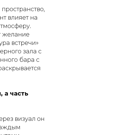
 пространство,
т влияет на
атмосферу.
т желание
ура встречи»
мерного зала с
нного бара с
 раскрывается
, а часть
ерез визуал он
каждым