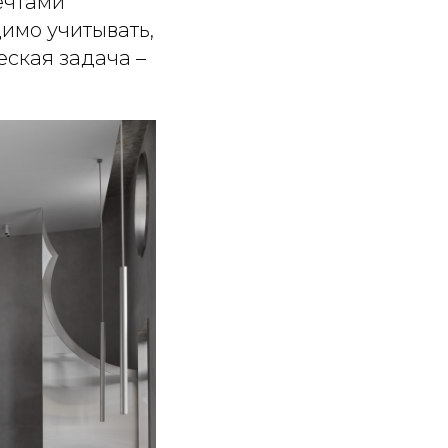
ечтами
имо учитывать,
еская задача –