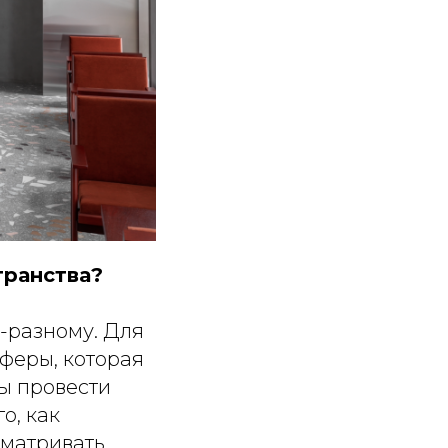
транства?
о-разному. Для
сферы, которая
вы провести
о, как
сматривать