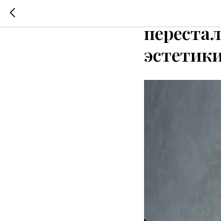
Елена Ло
перестал
эстетики