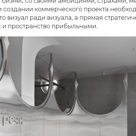
т бизнес со своими амбициями, страхами, м
и создании коммерческого проекта необход
сто визуал ради визуала, а прямая стратегич
с и пространство прибыльными.