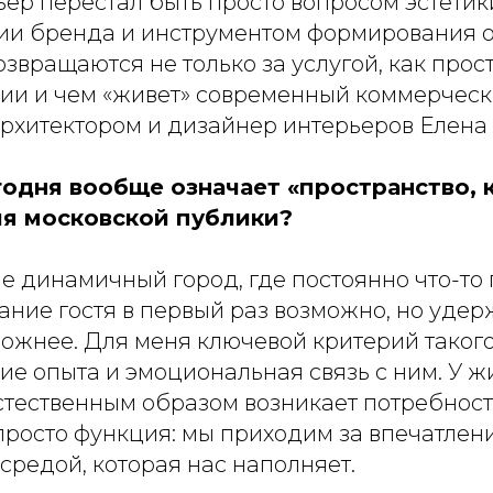
ер перестал быть просто вопросом эстетики
гии бренда и инструментом формирования оп
озвращаются не только за услугой, как прос
ции и чем «живет» современный коммерческ
рхитектором и дизайнер интерьеров Елена 
годня вообще означает «пространство, 
ля московской публики?
е динамичный город, где постоянно что-то 
ние гостя в первый раз возможно, но удер
ложнее. Для меня ключевой критерий таког
ие опыта и эмоциональная связь с ним. У ж
стественным образом возникает потребность
росто функция: мы приходим за впечатлени
 средой, которая нас наполняет.