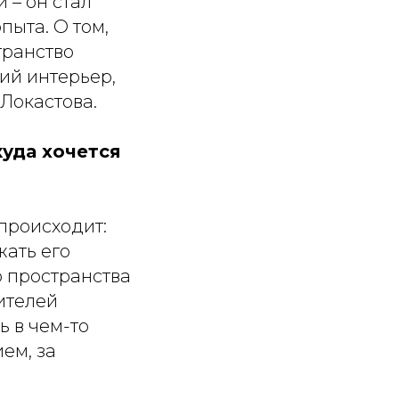
 – он стал
ыта. О том,
транство
ий интерьер,
Локастова.
куда хочется
происходит:
жать его
о пространства
ителей
 в чем-то
ем, за