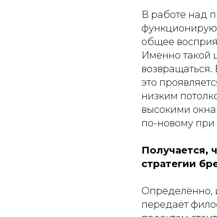
В работе над 
функционирующ
общее восприя
Именно такой ц
возвращаться. 
это проявляетс
низким потолко
высокими окна
по-новому при 
Получается, ч
стратегии бр
Определённо, и
передаёт фило