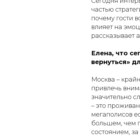
Сегодня интерь
частью страте
почему гости в
влияет на эмо
рассказывает а
Елена, что се
вернуться» д
Москва – крайн
привлечь внима
значительно с
– это проживан
мегаполисов е
большем, чем п
состоянием, за