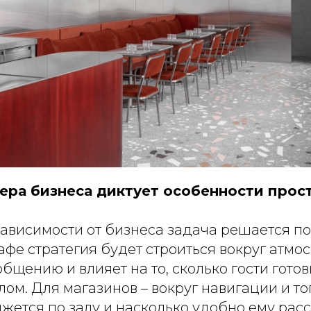
ера бизнеса диктует особенности прос
зависимости от бизнеса задача решается п
афе стратегия будет строиться вокруг атмо
общению и влияет на то, сколько гости гото
лом. Для магазинов – вокруг навигации и тог
жется по залу и насколько удобно ему рас