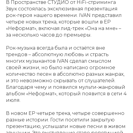
В Пространстве СТУДИО от HiFi-стриминга
Звук состоялась эксклюзивная презентация
рок-героя нашего времени. IVAN представил
четыре новых трека, которые вошли в EP
«Неформат», включая лид-трек «Она на мне» –
за несколько часов до премьеры.
Рок-музыка всегда была и остаётся вне
трендов – абсолютную любовь и страсть
многих музыкантов IVAN сделал смыслом
своей жизни, но было написано огромное
количество песен в абсолютно разных жанрах,
и это невозможно скрывать от слушателей.
Благодаря чему и появился мульти-жанровый
альбом «Неформат», который появится в сети 4
июля.
В новом EP четыре трека, четыре совершенно
разные истории. Гости посетили закрытую
презентацию, услышали новые песни в живом
звучании. Это выступление стало репетицией