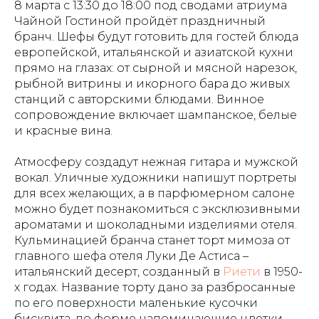
8 марта с 13:30 до 18:00 под сводами атриума
Чайной Гостиной пройдёт праздничный
бранч. Шефы будут готовить для гостей блюда
европейской, итальянской и азиатской кухни
прямо на глазах: от сырной и мясной нарезок,
рыбной витрины и икорного бара до живых
станций с авторскими блюдами. Винное
сопровождение включает шампанское, белые
и красные вина.
Атмосферу создадут нежная гитара и мужской
вокал. Уличные художники напишут портреты
для всех желающих, а в парфюмерном салоне
можно будет познакомиться с эксклюзивными
ароматами и шоколадными изделиями отеля.
Кульминацией бранча станет торт мимоза от
главного шефа отеля Луки Де Астиса –
итальянский десерт, созданный в
Риети
в 1950-
х годах. Название торту дано за разбросанные
по его поверхности маленькие кусочки
бисквита, по форме напоминающие цветки